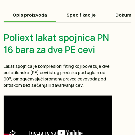
Opis proizvoda
Specifikacije
Dokume
Poliext lakat spojnica PN
16 bara za dve PE cevi
Lakat spojnica je kompresioni fiting koji povezuje dve
polietilenske (PE) cevi istog prečnika pod uglom od
90°, omogućavajući promenu pravca cevovoda pod
pritiskom bez sečenja ili zavarivanja cevi.