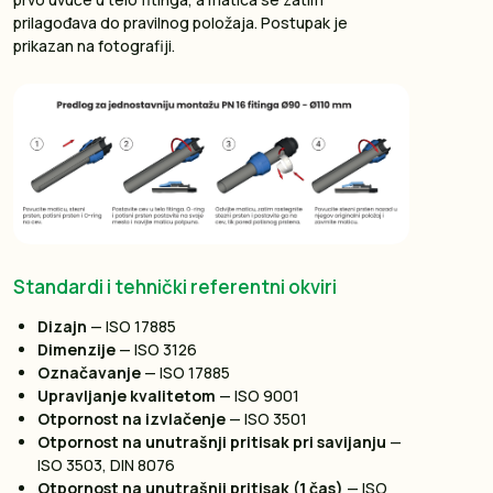
prilagođava do pravilnog položaja. Postupak je
prikazan na fotografiji.
Standardi i tehnički referentni okviri
Dizajn
— ISO 17885
Dimenzije
— ISO 3126
Označavanje
— ISO 17885
Upravljanje kvalitetom
— ISO 9001
Otpornost na izvlačenje
— ISO 3501
Otpornost na unutrašnji pritisak pri savijanju
—
ISO 3503, DIN 8076
Otpornost na unutrašnji pritisak (1 čas)
— ISO