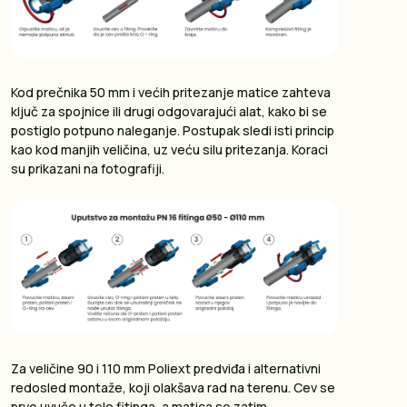
Kod prečnika 50 mm i većih pritezanje matice zahteva
ključ za spojnice ili drugi odgovarajući alat, kako bi se
postiglo potpuno naleganje. Postupak sledi isti princip
kao kod manjih veličina, uz veću silu pritezanja. Koraci
su prikazani na fotografiji.
Za veličine 90 i 110 mm Poliext predviđa i alternativni
redosled montaže, koji olakšava rad na terenu. Cev se
prvo uvuče u telo fitinga, a matica se zatim