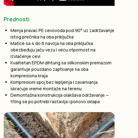
Prednosti
Menja pravac PE cevovoda pod 90° uz zadržavanje
istog prečnika na oba priključka
Matice sa 4 do 6 navoja na oba priključka
obezbeđuju jaču vezu i veću otpornost na
izvlačenje cevi
Kvalitetan EPDM dihtung sa silikonskim premazom
garantuje pouzdano zaptivanje na oba
kompresiona kraja
Kompresioni spoj bez lepljenja i zavarivanja
skraćuje vreme montaže na terenu
Demontažna konstrukcija olakšava održavanje —
fiting se po potrebi rastavlja i ponovo sklapa