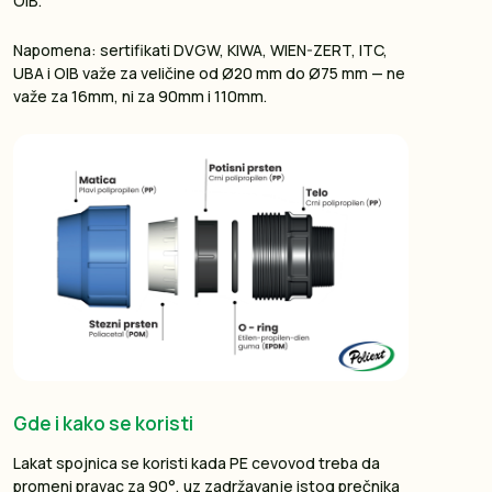
OIB.
Napomena: sertifikati DVGW, KIWA, WIEN-ZERT, ITC,
UBA i OIB važe za veličine od Ø20 mm do Ø75 mm — ne
važe za 16mm, ni za 90mm i 110mm.
Gde i kako se koristi
Lakat spojnica se koristi kada PE cevovod treba da
promeni pravac za 90°, uz zadržavanje istog prečnika