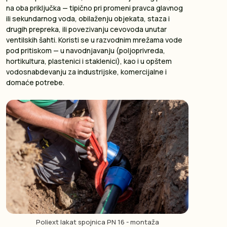
na oba priključka — tipično pri promeni pravca glavnog
ili sekundarnog voda, obilaženju objekata, staza i
drugih prepreka, ili povezivanju cevovoda unutar
ventilskih šahti. Koristi se u razvodnim mrežama vode
pod pritiskom — u navodnjavanju (poljoprivreda,
hortikultura, plastenici i staklenici), kao i u opštem
vodosnabdevanju za industrijske, komercijalne i
domaće potrebe.
Poliext lakat spojnica PN 16 - montaža