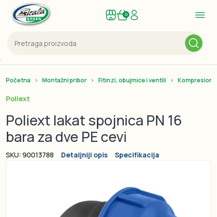
0
Početna
Montažni pribor
Fitinzi, obujmice i ventili
Kompresione 
Poliext
Poliext lakat spojnica PN 16
bara za dve PE cevi
SKU: 90013788
Detaljniji opis
Specifikacija