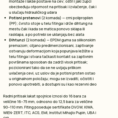
montaže i lakše postave na cev; oštri i jaki zupci
obezbeđuju otpornost na pritisak i izvlačenje, čak i
u slučaju hidrauličkog udara
Potisni prstenovi
(2 komada) — crni polipropilen
(PP); čvrsto stoje u telu fitinga i drže dihtung na
mestu čak i kada se matica ponovo sklapa ili
rasklapa, a po potrebi se uklanjaju bez alata
Dihtunzi
(2 komada) — EPDM guma sa silikonskim
premazom; ciljano predimenzionisani, zaptivanje
ostvaruju deformacijom koja popunjava ležište u
telu fitinga i stvara tačkasti kontakt sa zaptivnim
površinama sposoban da zadrži visok pritisak;
pozicionirani tako da se ne uvijaju prilikom
uvlačenja cevi, uz uslov da je potisni prsten ostao
u originalnom položaju; mogu se izvaditi, očistiti i
ponovo upotrebiti, a dostupni su i kao rezervni deo
Radni pritisak lakat spojnice iznosi do 16 bara za
veličine 16–75 mm, odnosno do 12,5 bara za veličine
90–110 mm. Fiting poseduje sertifikate DVGW, KIWA,
WIEN-ZERT, ITC, ACS, EMI, Institut Mihajlo Pupin, UBA i