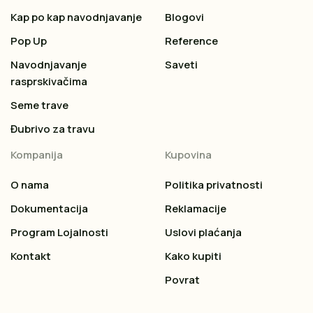
Kap po kap navodnjavanje
Blogovi
Pop Up
Reference
Navodnjavanje
Saveti
rasprskivačima
Seme trave
Đubrivo za travu
Kompanija
Kupovina
O nama
Politika privatnosti
Dokumentacija
Reklamacije
Program Lojalnosti
Uslovi plaćanja
Kontakt
Kako kupiti
Povrat