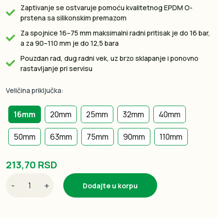
Zaptivanje se ostvaruje pomoću kvalitetnog EPDM O-
prstena sa silikonskim premazom
Za spojnice 16–75 mm maksimalni radni pritisak je do 16 bar,
a za 90–110 mm je do 12,5 bara
Pouzdan rad, dug radni vek, uz brzo sklapanje i ponovno
rastavljanje pri servisu
Veličina priključka:
16mm
20mm
25mm
32mm
40mm
50mm
63mm
75mm
90mm
110mm
213,70 RSD
-
+
Dodajte u korpu