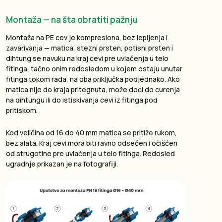
Montaža — na šta obratiti pažnju
Montaža na PE cev je kompresiona, bez lepljenja i
zavarivanja — matica, stezni prsten, potisni prsten i
dihtung se navuku na kraj cevi pre uvlačenja u telo
fitinga, tačno onim redosledom u kojem ostaju unutar
fitinga tokom rada, na oba priključka podjednako. Ako
matica nije do kraja pritegnuta, može doći do curenja
na dihtungu ili do istiskivanja cevi iz fitinga pod
pritiskom.
Kod veličina od 16 do 40 mm matica se pritiže rukom,
bez alata. Kraj cevi mora biti ravno odsečen i očišćen
od strugotine pre uvlačenja u telo fitinga. Redosled
ugradnje prikazan je na fotografiji.