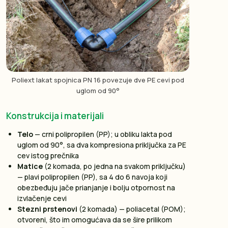
Poliext lakat spojnica PN 16 povezuje dve PE cevi pod
uglom od 90°
Konstrukcija i materijali
Telo
— crni polipropilen (PP); u obliku lakta pod
uglom od 90°, sa dva kompresiona priključka za PE
cev istog prečnika
Matice
(2 komada, po jedna na svakom priključku)
— plavi polipropilen (PP), sa 4 do 6 navoja koji
obezbeđuju jače prianjanje i bolju otpornost na
izvlačenje cevi
Stezni prstenovi
(2 komada) — poliacetal (POM);
otvoreni, što im omogućava da se šire prilikom