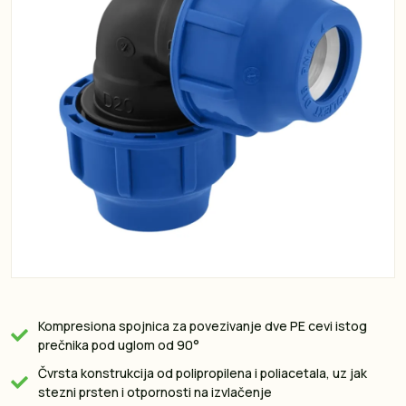
Kompresiona spojnica za povezivanje dve PE cevi istog
prečnika pod uglom od 90°
Čvrsta konstrukcija od polipropilena i poliacetala, uz jak
stezni prsten i otpornosti na izvlačenje