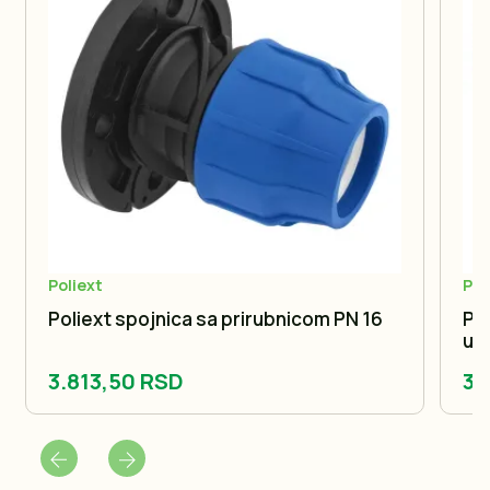
Poliext
Pol
Poliext spojnica sa prirubnicom PN 16
Po
unu
3.813,50 RSD
37