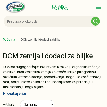
0
Početna
DCM zemlja i dodaci za biljke
DCM zemlja i dodaci za biljke
DCM sa dugogodišnjim iskustvom u razvoju organskih rešenja
za biljke, nudi kvalitetnu zemlju za cveće i biljke prilagođenu
različitim vrstama sadnje, presađivanja i nege. To znači zdraviji
rast, bolje uslove za koren i pouzdaniji izbor za prirodniju i
funkcionalniju negu biljaka.
Pročitaj više
Artikala