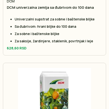
DCM
DCM univerzalna zemlja sa đubrivom do 100 dana
Univerzalni supstrat za sobne i baštenske biljke
Sa đubrivom: hrani biljke do 100 dana
Za sobne i baštenske biljke
Za saksije, žardinjere, staklenik, povrtnjak i leje
628,60 RSD