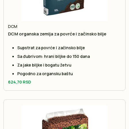
DCM
DCM organska zemlja za povrće i začinsko bilje
Supstrat za povrće i začinsko bilje
Sa đubrivom: hrani biljke do 150 dana
Za jake biljke i bogatu žetvu
Pogodno za organsku baštu
624,70 RSD