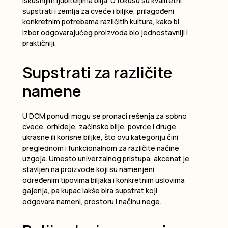
iskusnijim ljubiteljima bilja. U fokusu su kvalitetni
supstrati i zemlja za cveće i biljke, prilagođeni
konkretnim potrebama različitih kultura, kako bi
izbor odgovarajućeg proizvoda bio jednostavniji i
praktičniji.
Supstrati za različite
namene
U DCM ponudi mogu se pronaći rešenja za sobno
cveće, orhideje, začinsko bilje, povrće i druge
ukrasne ili korisne biljke, što ovu kategoriju čini
preglednom i funkcionalnom za različite načine
uzgoja. Umesto univerzalnog pristupa, akcenat je
stavljen na proizvode koji su namenjeni
određenim tipovima biljaka i konkretnim uslovima
gajenja, pa kupac lakše bira supstrat koji
odgovara nameni, prostoru i načinu nege.