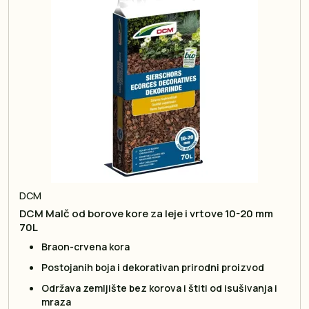
DCM
DCM Malč od borove kore za leje i vrtove 10-20 mm
70L
Braon-crvena kora
Postojanih boja i dekorativan prirodni proizvod
Održava zemljište bez korova i štiti od isušivanja i
mraza