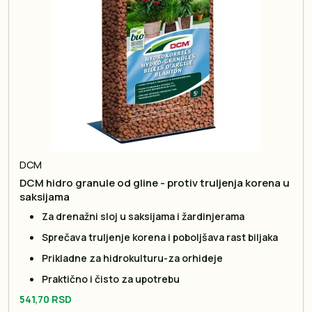
DCM
DCM hidro granule od gline - protiv truljenja korena u
saksijama
Za drenažni sloj u saksijama i žardinjerama
Sprečava truljenje korena i poboljšava rast biljaka
Prikladne za hidrokulturu-za orhideje
Praktično i čisto za upotrebu
541,70 RSD