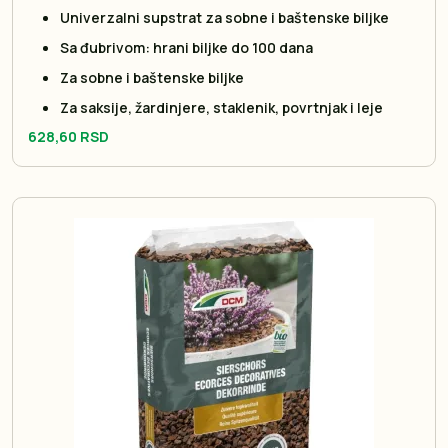
Univerzalni supstrat za sobne i baštenske biljke
Sa đubrivom: hrani biljke do 100 dana
Za sobne i baštenske biljke
Za saksije, žardinjere, staklenik, povrtnjak i leje
628,60 RSD