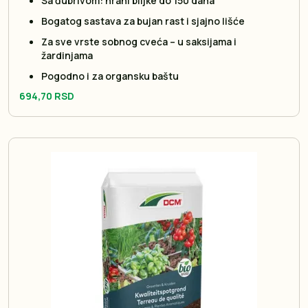
Sa đubrivom: hrani biljke do 150 dana
Bogatog sastava za bujan rast i sjajno lišće
Za sve vrste sobnog cveća – u saksijama i
žardinjama
Pogodno i za organsku baštu
694,70 RSD