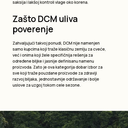
saksija i lakšoj kontroli vlage oko korena.
Zašto DCM uliva
poverenje
Zahvaljujući takvoj ponudi, DCM nije namenjen
samo kupcima koji traže klasičnu zemlju za cveće,
već i onima koji žele specifičnija rešenja za
određene biljke i jasnije definisanu namenu
proizvoda. Zato je ova kategorija dobar izbor za
sve koji traže pouzdane proizvode za zdraviji
razvoj biljaka, jednostavnije održavanje i bolje
uslove za uzgoj tokom cele sezone.