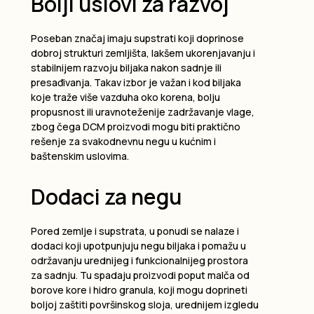
Bolji uslovi za razvoj
Poseban značaj imaju supstrati koji doprinose
dobroj strukturi zemljišta, lakšem ukorenjavanju i
stabilnijem razvoju biljaka nakon sadnje ili
presađivanja. Takav izbor je važan i kod biljaka
koje traže više vazduha oko korena, bolju
propusnost ili uravnoteženije zadržavanje vlage,
zbog čega DCM proizvodi mogu biti praktično
rešenje za svakodnevnu negu u kućnim i
baštenskim uslovima.
Dodaci za negu
Pored zemlje i supstrata, u ponudi se nalaze i
dodaci koji upotpunjuju negu biljaka i pomažu u
održavanju urednijeg i funkcionalnijeg prostora
za sadnju. Tu spadaju proizvodi poput malča od
borove kore i hidro granula, koji mogu doprineti
boljoj zaštiti površinskog sloja, urednijem izgledu