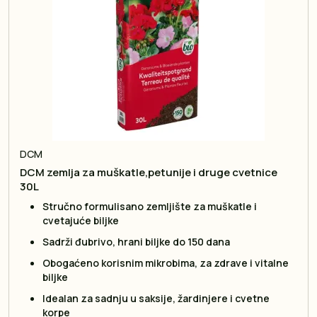
DCM
DCM zemlja za muškatle,petunije i druge cvetnice
30L
Stručno formulisano zemljište za muškatle i
cvetajuće biljke
Sadrži đubrivo, hrani biljke do 150 dana
Obogaćeno korisnim mikrobima, za zdrave i vitalne
biljke
Idealan za sadnju u saksije, žardinjere i cvetne
korpe