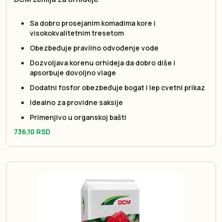
Sa dobro prosejanim komadima kore i
visokokvalitetnim tresetom
Obezbeđuje pravilno odvođenje vode
Dozvoljava korenu orhideja da dobro diše i
apsorbuje dovoljno vlage
Dodatni fosfor obezbeđuje bogat i lep cvetni prikaz
Idealno za providne saksije
Primenjivo u organskoj bašti
736,10 RSD