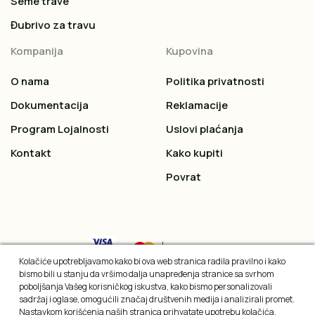
Seme trave
Đubrivo za travu
Kompanija
Kupovina
O nama
Politika privatnosti
Dokumentacija
Reklamacije
Program Lojalnosti
Uslovi plaćanja
Kontakt
Kako kupiti
Povrat
Kolačiće upotrebljavamo kako bi ova web stranica radila pravilno i kako
bismo bili u stanju da vršimo dalja unapređenja stranice sa svrhom
poboljšanja Vašeg korisničkog iskustva, kako bismo personalizovali
sadržaj i oglase, omogućili značaj društvenih medija i analizirali promet.
Nastavkom korišćenja naših stranica prihvatate upotrebu kolačića.