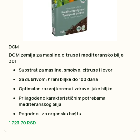
DCM
DCM zemlja za masline,citruse i mediteransko bilje
30l
Supstrat za masline, smokve, citruse i lovor
Sa đubrivom: hrani biljke do 100 dana
Optimalan razvoj korena i zdrave, jake biljke
Prilagođeno karakterističnim potrebama
mediteranskog bilja
Pogodno i za organsku baštu
1.723,70 RSD