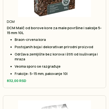
DCM
DCM Malč od borove kore za male površine i saksije 5-
15 mm 10L
Braon-crvena kora
Postojanih boja i dekorativan prirodni proizvod
Održava zemljište bez korova i štiti od isušivanja i
mraza
Veoma sporo se razgrađuje
Frakcije: 5–15 mm, pakovanje 10l
832,00 RSD