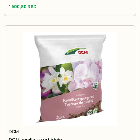
1.500,80 RSD
DCM
DCM zemlja za orhideje