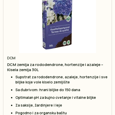
DCM
DCM zemlja za rododendrone, hortenzije i azaleje –
Kisela zemlja 30L
Supstrat za rododendrone, azaleje, hortenzije i sve
biljke koje vole kiselo zemljište
Sa đubrivom: hrani biljke do 150 dana
Optimalan pH za bujno cvetanje i vitalne biljke
Za saksije, žardinjere i leje
Pogodno i za organsku baštu