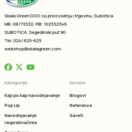
Skala Green DOO za proizvodnju i trgovinu, Subotica
MB: 08775532, PIB: 102552349
SUBOTICA, Segedinski put 90
Tel: 024/ 625-625
webshop@skalagreen.com
Kategorije
Korisno
Kap po kap navodnjavanje
Blogovi
Pop Up
Reference
Navodnjavanje
Saveti
rasprskivačima