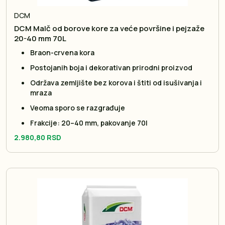
DCM
DCM Malč od borove kore za veće površine i pejzaže
20-40 mm 70L
Braon-crvena kora
Postojanih boja i dekorativan prirodni proizvod
Održava zemljište bez korova i štiti od isušivanja i
mraza
Veoma sporo se razgrađuje
Frakcije: 20–40 mm, pakovanje 70l
2.980,80 RSD