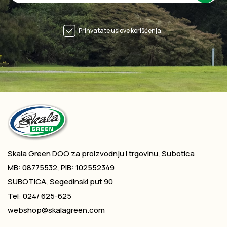
Prihvatate uslove korišćenja.
Skala Green DOO za proizvodnju i trgovinu, Subotica
MB: 08775532, PIB: 102552349
SUBOTICA, Segedinski put 90
Tel: 024/ 625-625
webshop@skalagreen.com