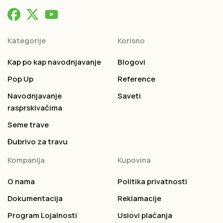
Kategorije
Korisno
Kap po kap navodnjavanje
Blogovi
Pop Up
Reference
Navodnjavanje
Saveti
rasprskivačima
Seme trave
Đubrivo za travu
Kompanija
Kupovina
O nama
Politika privatnosti
Dokumentacija
Reklamacije
Program Lojalnosti
Uslovi plaćanja