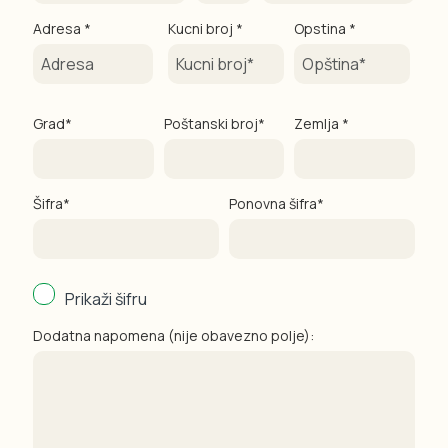
Adresa *
Kucni broj *
Opstina *
Grad*
Poštanski broj*
Zemlja *
Šifra*
Ponovna šifra*
Prikaži šifru
Dodatna napomena (nije obavezno polje):