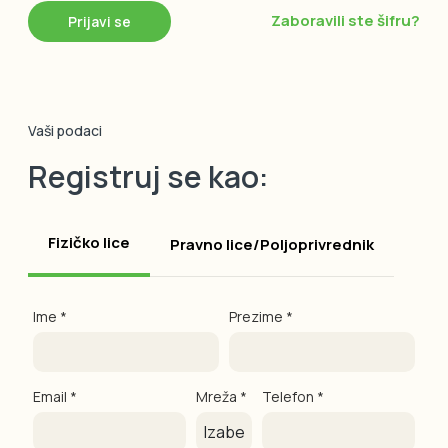
Zaboravili ste šifru?
Vaši podaci
Registruj se kao:
Fizičko lice
Pravno lice/Poljoprivrednik
Ime *
Prezime *
Email *
Mreža *
Telefon *