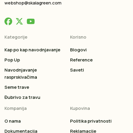
webshop@skalagreen.com
Kategorije
Korisno
Kap po kap navodnjavanje
Blogovi
Pop Up
Reference
Navodnjavanje
Saveti
rasprskivačima
Seme trave
Đubrivo za travu
Kompanija
Kupovina
O nama
Politika privatnosti
Dokumentacija
Reklamacije