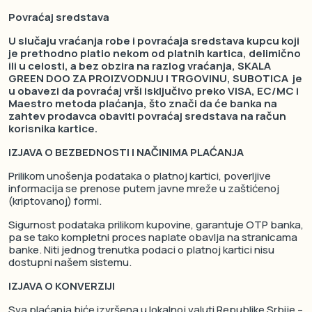
Povraćaj sredstava
U slučaju vraćanja robe i povraćaja sredstava kupcu koji
je prethodno platio nekom od platnih kartica, delimično
ili u celosti, a bez obzira na razlog vraćanja, SKALA
GREEN DOO ZA PROIZVODNJU I TRGOVINU, SUBOTICA je
u obavezi da povraćaj vrši isključivo preko VISA, EC/MC i
Maestro metoda plaćanja, što znači da će banka na
zahtev prodavca obaviti povraćaj sredstava na račun
korisnika kartice.
IZJAVA O BEZBEDNOSTI I NAČINIMA PLAĆANJA
Prilikom unošenja podataka o platnoj kartici, poverljive
informacija se prenose putem javne mreže u zaštićenoj
(kriptovanoj) formi.
Sigurnost podataka prilikom kupovine, garantuje OTP banka,
pa se tako kompletni proces naplate obavlja na stranicama
banke. Niti jednog trenutka podaci o platnoj kartici nisu
dostupni našem sistemu.
IZJAVA O KONVERZIJI
Sva plaćanja biće izvršena u lokalnoj valuti Republike Srbije –