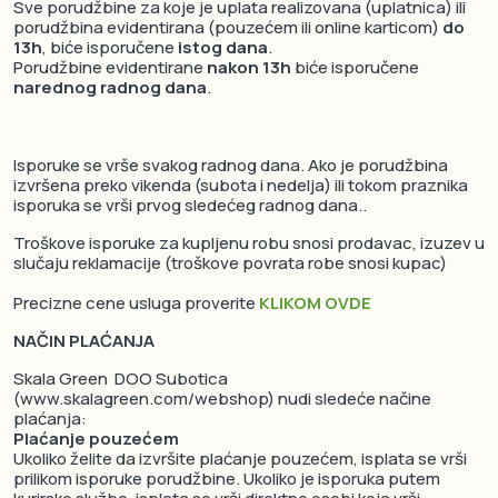
Sve porudžbine za koje je uplata realizovana (uplatnica) ili
porudžbina evidentirana (pouzećem ili online karticom)
do
13h
, biće isporučene
istog dana
.
Porudžbine evidentirane
nakon 13h
biće isporučene
narednog radnog dana
.
Isporuke se vrše svakog radnog dana. Ako je porudžbina
izvršena preko vikenda (subota i nedelja) ili tokom praznika
isporuka se vrši prvog sledećeg radnog dana..
Troškove isporuke za kupljenu robu snosi prodavac, izuzev u
slučaju reklamacije (troškove povrata robe snosi kupac)
Precizne cene usluga proverite
KLIKOM OVDE
NAČIN PLAĆANJA
Skala Green
DOO Subotica
(www.skalagreen.com/webshop) nudi sledeće načine
plaćanja:
Plaćanje pouzećem
Ukoliko želite da izvršite plaćanje pouzećem, isplata se vrši
prilikom isporuke porudžbine. Ukoliko je isporuka putem