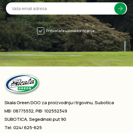
Prihvatate uslove korišćenja.
Skala Green DOO za proizvodnju i trgovinu, Subotica
MB: 08775532, PIB: 102552349
SUBOTICA, Segedinski put 90
Tel: 024/ 625-625