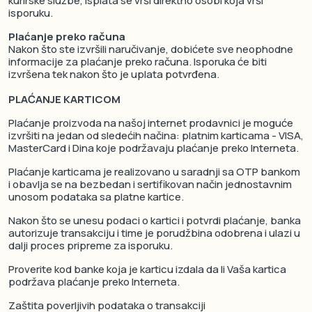
kurirske službe, isplata se vrši direktno osobi koja vrši
isporuku.
Plaćanje preko računa
Nakon što ste izvršili naručivanje, dobićete sve neophodne
informacije za plaćanje preko računa. Isporuka će biti
izvršena tek nakon što je uplata potvrđena.
PLAĆANJE KARTICOM
Plaćanje proizvoda na našoj internet prodavnici je moguće
izvršiti na jedan od sledećih načina: platnim karticama - VISA,
MasterCard i Dina koje podržavaju plaćanje preko Interneta.
Plaćanje karticama je realizovano u saradnji sa OTP bankom
i obavlja se na bezbedan i sertifikovan način jednostavnim
unosom podataka sa platne kartice.
Nakon što se unesu podaci o kartici i potvrdi plaćanje, banka
autorizuje transakciju i time je porudžbina odobrena i ulazi u
dalji proces pripreme za isporuku.
Proverite kod banke koja je karticu izdala da li Vaša kartica
podržava plaćanje preko Interneta.
Zaštita poverljivih podataka o transakciji