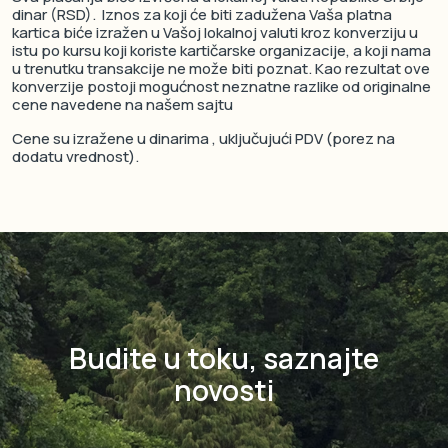
dinar (RSD).
Iznos za koji će biti zadužena Vaša platna
kartica biće izražen u Vašoj lokalnoj valuti kroz konverziju u
istu po kursu koji koriste kartičarske organizacije, a koji nama
u trenutku transakcije ne može biti poznat. Kao rezultat ove
konverzije postoji mogućnost neznatne razlike od originalne
cene navedene na našem sajtu
Cene su izražene u dinarima , uključujući PDV (porez na
dodatu vrednost).
Budite u toku, saznajte
novosti