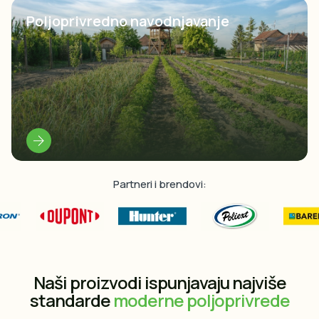
Poljoprivredno navodnjavanje
Partneri i brendovi:
Naši proizvodi ispunjavaju najviše
standarde
moderne poljoprivrede