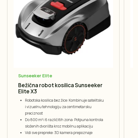
Sunseeker Elite
Bežična robot kosilica Sunseeker
A
Elite X3
t
Robotska kosilica bez žice: Kombinuje satelitsku
i vizuelnu tehnologiju za centimetarsku
preciznost
Do 800 m² i 6 različitih zona: Potpuna kontrola
složenih dvorišta kroz mobilnu aplikaciju
Vidi sve prepreke: 3D kamera prepoznaje