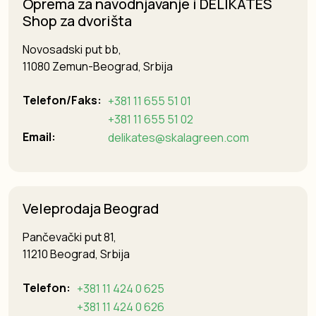
Oprema za navodnjavanje i DELIKATES
Shop za dvorišta
Novosadski put bb,
11080 Zemun-Beograd, Srbija
Telefon/Faks:
+381 11 655 51 01
+381 11 655 51 02
Email:
delikates@skalagreen.com
Veleprodaja Beograd
Pančevački put 81,
11210 Beograd, Srbija
Telefon:
+381 11 424 0 625
+381 11 424 0 626