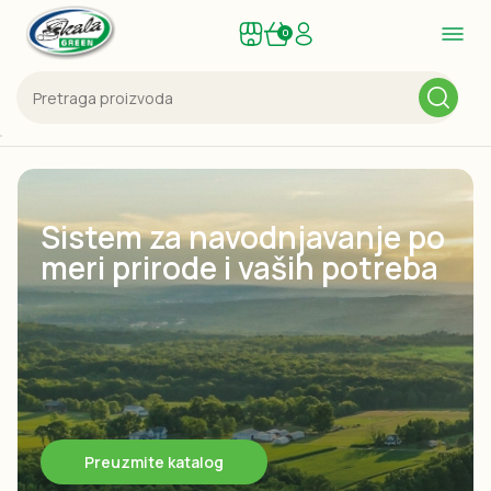
0
Sistem za navodnjavanje po
meri prirode i vaših potreba
Preuzmite katalog