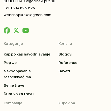
SUBOTICA, Segedinski put 90
Tel: 024/ 625-625
webshop@skalagreen.com
Kategorije
Korisno
Kap po kap navodnjavanje
Blogovi
Pop Up
Reference
Navodnjavanje
Saveti
rasprskivačima
Seme trave
Đubrivo za travu
Kompanija
Kupovina