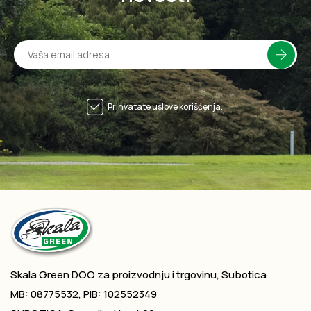
Prihvatate uslove korišćenja.
Skala Green DOO za proizvodnju i trgovinu, Subotica
MB: 08775532, PIB: 102552349