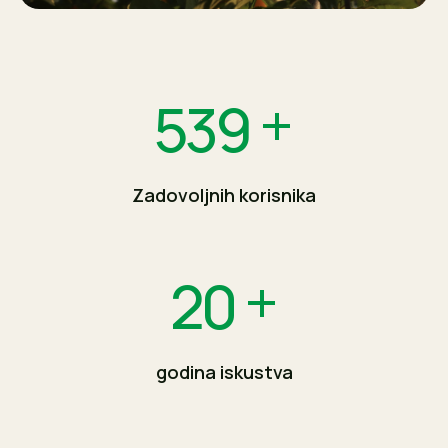
+
673
Zadovoljnih korisnika
+
20
godina iskustva