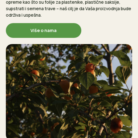
opreme kao što su folije za plastenike, plastične saksije,
supstrati i semena trave – naš cilj je da Vaša proizvodnja bude
održiva i uspešna.
Više o nama