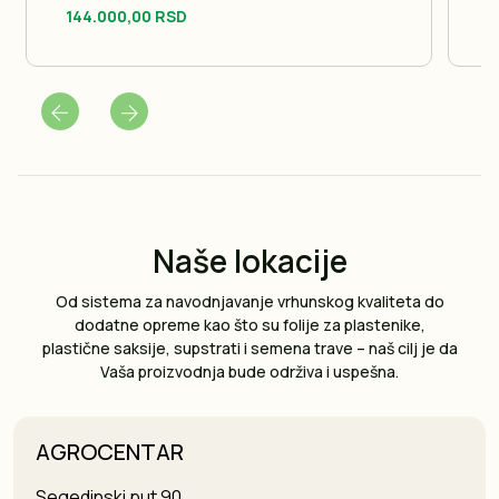
objekte i sigurno ih zaobilazi
144.000,00 RSD
1
Čuva travnjak: Plutajući diskovi prate konture
terena bez oštećivanja korena
Nikad ne propušta: Sistemsko košenje u
pravilnim linijama za potpunu pokrivenost
Instalaciju kosilice vrše isključivo naša stručna
lica; Cena usluge instalacije nije uključena u
cenu proizvoda
Naše lokacije
Od sistema za navodnjavanje vrhunskog kvaliteta do
dodatne opreme kao što su folije za plastenike,
plastične saksije, supstrati i semena trave – naš cilj je da
Vaša proizvodnja bude održiva i uspešna.
AGROCENTAR
Segedinski put 90