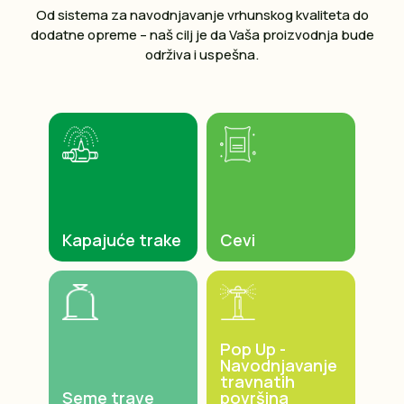
Od sistema za navodnjavanje vrhunskog kvaliteta do
dodatne opreme – naš cilj je da Vaša proizvodnja bude
održiva i uspešna.
Kapajuće trake
Cevi
Pop Up -
Navodnjavanje
travnatih
Seme trave
površina