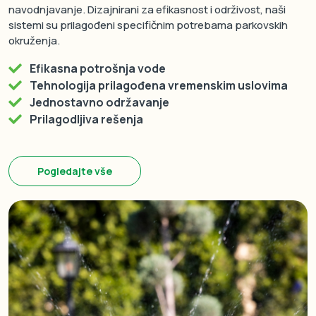
navodnjavanje. Dizajnirani za efikasnost i održivost, naši
sistemi su prilagođeni specifičnim potrebama parkovskih
okruženja.
Efikasna potrošnja vode
Tehnologija prilagođena vremenskim uslovima
Jednostavno održavanje
Prilagodljiva rešenja
Pogledajte vše