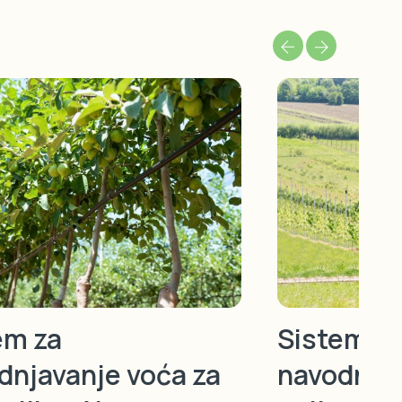
em za
Sistem za
dnjavanje voća za
navodnjav