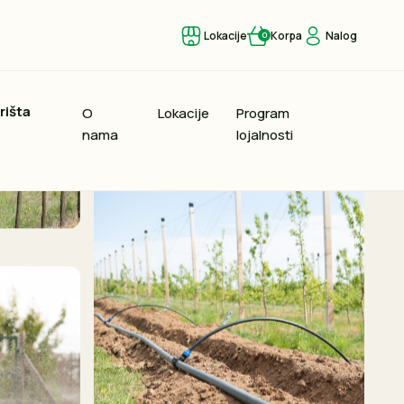
Lokacije
Korpa
Nalog
0
rišta
O
Lokacije
Program
nama
lojalnosti