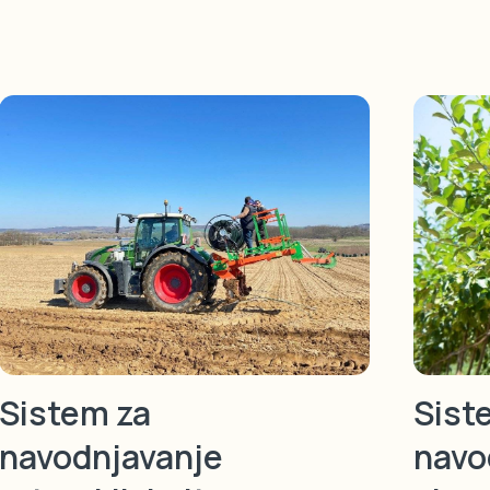
Sistem za
Sist
navodnjavanje
navo