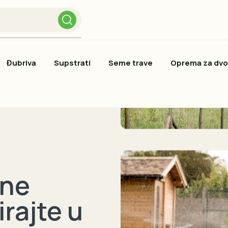
Đubriva
Supstrati
Seme trave
Oprema za dvo
lne
irajte u