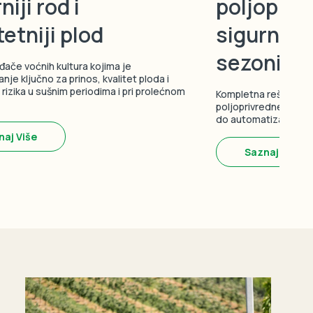
niji rod i
poljoprivr
tetniji plod
sigurniji 
sezoni
đače voćnih kultura kojima je
nje ključno za prinos, kvalitet ploda i
rizika u sušnim periodima i pri prolećnom
Kompletna rešenja za
poljoprivredne proiz
do automatizacije i p
naj Više
Saznaj Više