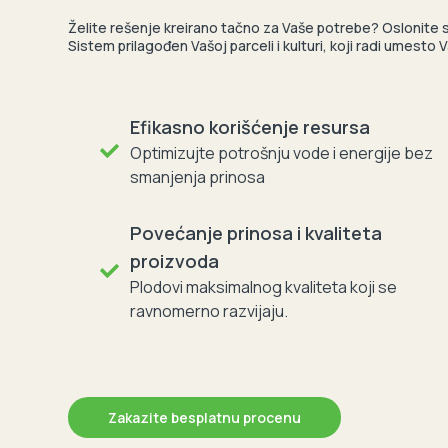
Želite rešenje kreirano tačno za Vaše potrebe? Oslonite
Sistem prilagođen Vašoj parceli i kulturi, koji radi umesto
Efikasno korišćenje resursa
Optimizujte potrošnju vode i energije bez
smanjenja prinosa
Povećanje prinosa i kvaliteta
proizvoda
Plodovi maksimalnog kvaliteta koji se
ravnomerno razvijaju.
Zakazite besplatnu procenu