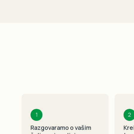
1
2
Razgovaramo o vašim
Kre