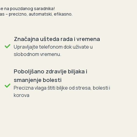
 se na pouzdanog saradnika!
 Vas – precizno, automatski, efikasno.
Značajna ušteda rada i vremena
Upravljajte telefonom dok uživate u
slobodnom vremenu.
Poboljšano zdravlje biljaka i
smanjenje bolesti
Precizna vlaga štiti biljke od stresa, bolesti i
korova