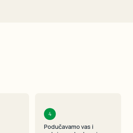
4
Podučavamo vas i