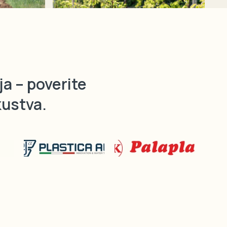
ja – poverite
kustva.