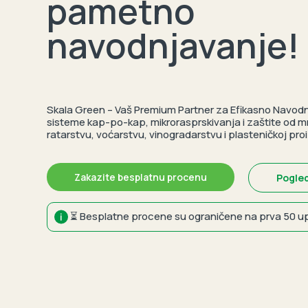
pametno
navodnjavanje!
Skala Green – Vaš Premium Partner za Efikasno Navod
sisteme kap-po-kap, mikrorasprskivanja i zaštite od 
ratarstvu, voćarstvu, vinogradarstvu i plasteničkoj proi
Zakazite besplatnu procenu
Pogled
⏳ Besplatne procene su ograničene na prva 50 u