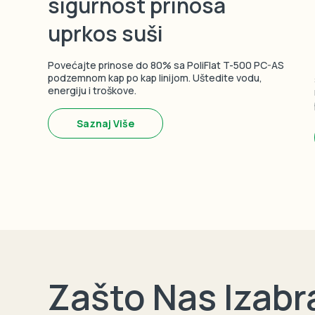
sigurnost prinosa
uprkos suši
Povećajte prinose do 80% sa PoliFlat T-500 PC-AS
podzemnom kap po kap linijom. Uštedite vodu,
energiju i troškove.
Saznaj Više
Zašto Nas Izabr