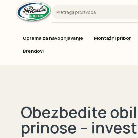
Oprema za navodnjavanje
Montažni pribor
Brendovi
Obezbedite obi
prinose – invest