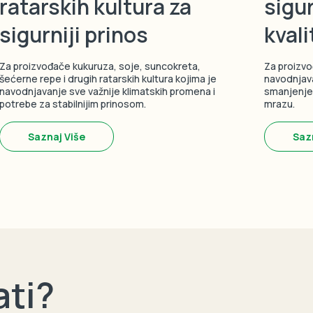
ratarskih kultura za
sigur
sigurniji prinos
kvali
Za proizvođače kukuruza, soje, suncokreta,
Za proizvo
šećerne repe i drugih ratarskih kultura kojima je
navodnjava
navodnjavanje sve važnije klimatskih promena i
smanjenje 
potrebe za stabilnijim prinosom.
mrazu.
Saznaj Više
Saz
ati?