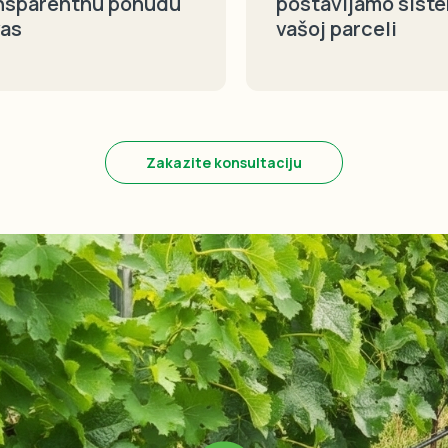
nsparentnu ponudu
postavljamo sist
vas
vašoj parceli
Zakazite konsultaciju