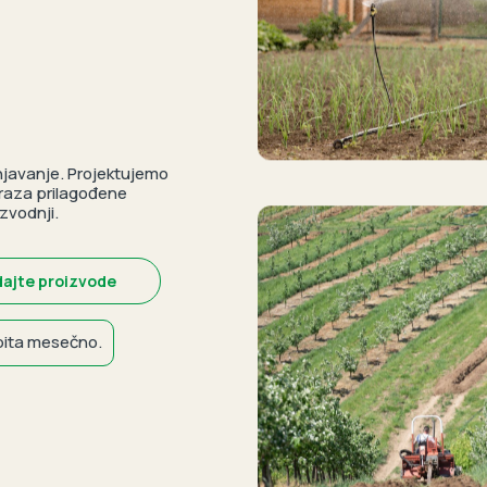
njavanje. Projektujemo
mraza prilagođene
zvodnji.
ajte proizvode
pita mesečno.