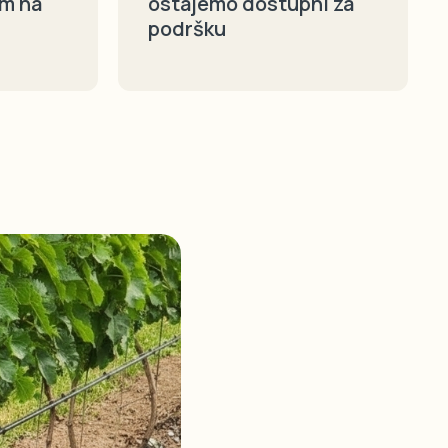
em na
ostajemo dostupni za
podršku