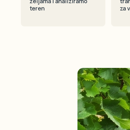
željama i analiziramo
tra
teren
za 