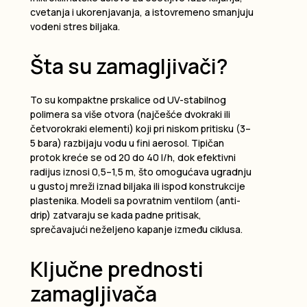
cvetanja i ukorenjavanja, a istovremeno smanjuju
vodeni stres biljaka.
Šta su zamagljivači?
To su kompaktne prskalice od UV-stabilnog
polimera sa više otvora (najčešće dvokraki ili
četvorokraki elementi) koji pri niskom pritisku (3–
5 bara) razbijaju vodu u fini aerosol. Tipičan
protok kreće se od 20 do 40 l/h, dok efektivni
radijus iznosi 0,5–1,5 m, što omogućava ugradnju
u gustoj mreži iznad biljaka ili ispod konstrukcije
plastenika. Modeli sa povratnim ventilom (anti-
drip) zatvaraju se kada padne pritisak,
sprečavajući neželjeno kapanje između ciklusa.
Ključne prednosti
zamagljivača