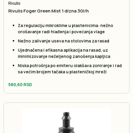
Rivulis
Rivulis Foger Green Mist 1 dizna 30l/h
Za regulaciju mikroklime u plastenicima: nežno
orošavanje radi hlađenja i povećanja vlage
Nežno zalivanje useva na stolovima za rasad
Ujednačena i efikasna aplikacija na rasad, uz
minimizovanje neželjenog zanošenja kapljica
Niska potrošnja po emiteru olakšava zoniranje i rad
sa većim brojem tačaka u plasteničkoj mreži
580,60 RSD