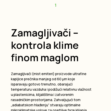
1
Zamagljivači –
kontrola klime
finom maglom
Zamagljivači (mist emiteri) proizvode ultrafine
kapljice prečnika manjeg od 60 µm koje
isparavaju gotovo trenutno, obarajući
temperaturu vazduha i podižući relativnu vlažnost
u plastenicima, klijalištima i zatvorenim
rasadničkim prostorijama. Zahvaljujući tom
„adiabatskom hlađenju” stvaraju optimalne
mikroklimatske uslove za osetljive faze klijanja,