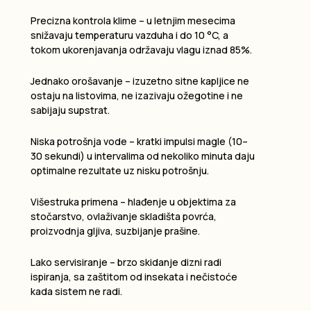
Precizna kontrola klime – u letnjim mesecima
snižavaju temperaturu vazduha i do 10 °C, a
tokom ukorenjavanja održavaju vlagu iznad 85%.
Jednako orošavanje – izuzetno sitne kapljice ne
ostaju na listovima, ne izazivaju ožegotine i ne
sabijaju supstrat.
Niska potrošnja vode – kratki impulsi magle (10–
30 sekundi) u intervalima od nekoliko minuta daju
optimalne rezultate uz nisku potrošnju.
Višestruka primena – hlađenje u objektima za
stočarstvo, ovlaživanje skladišta povrća,
proizvodnja gljiva, suzbijanje prašine.
Lako servisiranje – brzo skidanje dizni radi
ispiranja, sa zaštitom od insekata i nečistoće
kada sistem ne radi.