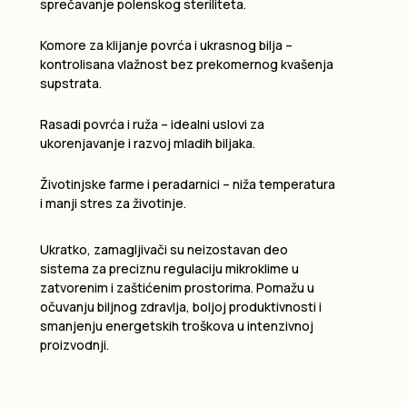
sprečavanje polenskog steriliteta.
Komore za klijanje povrća i ukrasnog bilja –
kontrolisana vlažnost bez prekomernog kvašenja
supstrata.
Rasadi povrća i ruža – idealni uslovi za
ukorenjavanje i razvoj mladih biljaka.
Životinjske farme i peradarnici – niža temperatura
i manji stres za životinje.
Ukratko, zamagljivači su neizostavan deo
sistema za preciznu regulaciju mikroklime u
zatvorenim i zaštićenim prostorima. Pomažu u
očuvanju biljnog zdravlja, boljoj produktivnosti i
smanjenju energetskih troškova u intenzivnoj
proizvodnji.