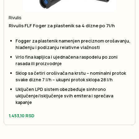
Rivulis
Rivulis FLF Foger za plastenik sa 4 dizne po 7l/h
Fogger za plastenik namenjen preciznom orošavanju,
hlađenju i podizanju relativne vlažnosti
Vrlo fina kapljica i ujednačena raspodelu po zoni
rasada ili proizvodnje
Sklop sa četiri orošivača na krstu – nominalni protok
svake dizne 7 l/h – ukupni protok sklopa 28 l/h
Uključen LPD sistem obezbeđuje sinhrono
uključenje/isključenje svih emitera i sprečava
kapanje
1.453,10 RSD