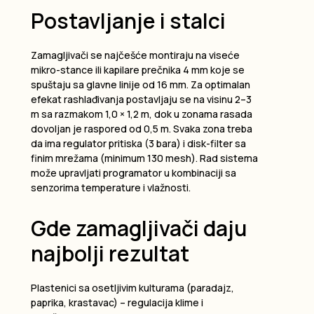
Postavljanje i stalci
Zamagljivači se najčešće montiraju na viseće
mikro-stance ili kapilare prečnika 4 mm koje se
spuštaju sa glavne linije od 16 mm. Za optimalan
efekat rashlađivanja postavljaju se na visinu 2–3
m sa razmakom 1,0 × 1,2 m, dok u zonama rasada
dovoljan je raspored od 0,5 m. Svaka zona treba
da ima regulator pritiska (3 bara) i disk-filter sa
finim mrežama (minimum 130 mesh). Rad sistema
može upravljati programator u kombinaciji sa
senzorima temperature i vlažnosti.
Gde zamagljivači daju
najbolji rezultat
Plastenici sa osetljivim kulturama (paradajz,
paprika, krastavac) – regulacija klime i