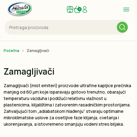
0
Početna
Zamagljivači
Zamagljivači
Zamagljivači (mist emiteri) proizvode ultrafine kapljice prečnika
manjeg od 60 µm koje isparavaju gotovo trenutno, obarajući
temperaturu vazduha i podižući relativnu vlažnost u
plastenicima, klijalištima i zatvorenim rasadničkim prostorijama.
Zahvaljujući tom „adiabatskom hlađenju” stvaraju optimalne
mikroklimatske uslove za osetljive faze klijanja, cvetanja i
ukorenjavanja, a istovremeno smanjuju vodeni stres biljaka.