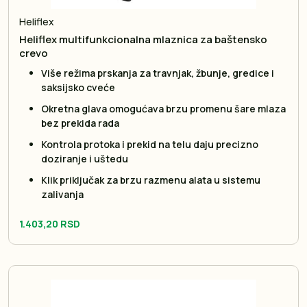
Heliflex
Heliflex multifunkcionalna mlaznica za baštensko
crevo
Više režima prskanja za travnjak, žbunje, gredice i
saksijsko cveće
Okretna glava omogućava brzu promenu šare mlaza
bez prekida rada
Kontrola protoka i prekid na telu daju precizno
doziranje i uštedu
Klik priključak za brzu razmenu alata u sistemu
zalivanja
1.403,20 RSD