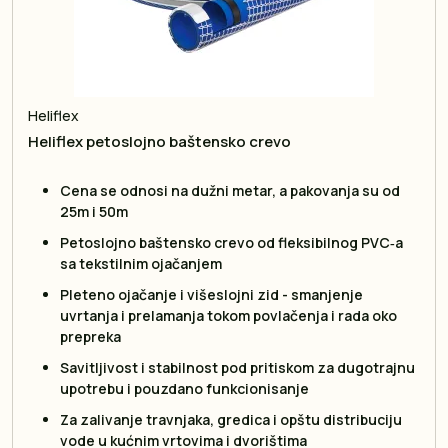
Heliflex
Heliflex petoslojno baštensko crevo
Cena se odnosi na dužni metar, a pakovanja su od
25m i 50m
Petoslojno baštensko crevo od fleksibilnog PVC‑a
sa tekstilnim ojačanjem
Pleteno ojačanje i višeslojni zid - smanjenje
uvrtanja i prelamanja tokom povlačenja i rada oko
prepreka
Savitljivost i stabilnost pod pritiskom za dugotrajnu
upotrebu i pouzdano funkcionisanje
Za zalivanje travnjaka, gredica i opštu distribuciju
vode u kućnim vrtovima i dvorištima