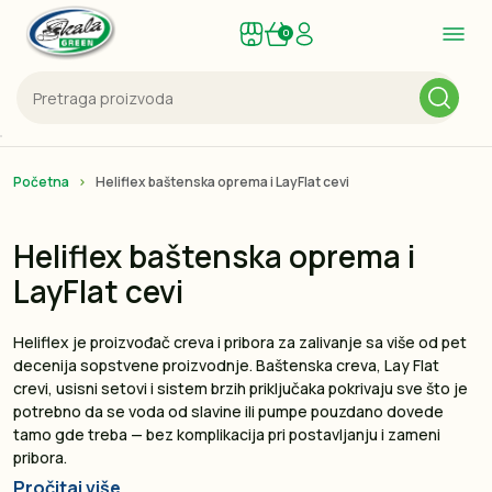
0
Početna
Heliflex baštenska oprema i LayFlat cevi
Heliflex baštenska oprema i
LayFlat cevi
Heliflex je proizvođač creva i pribora za zalivanje sa više od pet
decenija sopstvene proizvodnje. Baštenska creva, Lay Flat
crevi, usisni setovi i sistem brzih priključaka pokrivaju sve što je
potrebno da se voda od slavine ili pumpe pouzdano dovede
tamo gde treba — bez komplikacija pri postavljanju i zameni
pribora.
Pročitaj više