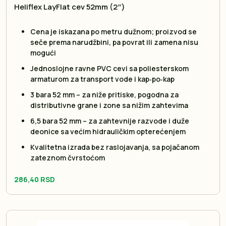
Heliflex LayFlat cev 52mm (2″)
Cena je iskazana po metru dužnom; proizvod se
seče prema narudžbini, pa povrat ili zamena nisu
mogući
Jednoslojne ravne PVC cevi sa poliesterskom
armaturom za transport vode i kap‑po‑kap
3 bara 52 mm – za niže pritiske, pogodna za
distributivne grane i zone sa nižim zahtevima
6,5 bara 52 mm – za zahtevnije razvode i duže
deonice sa većim hidrauličkim opterećenjem
Kvalitetna izrada bez raslojavanja, sa pojačanom
zateznom čvrstoćom
286,40 RSD