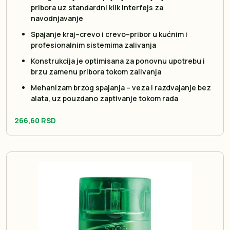
pribora uz standardni klik interfejs za
navodnjavanje
Spajanje kraj–crevo i crevo–pribor u kućnim i
profesionalnim sistemima zalivanja
Konstrukcija je optimisana za ponovnu upotrebu i
brzu zamenu pribora tokom zalivanja
Mehanizam brzog spajanja – veza i razdvajanje bez
alata, uz pouzdano zaptivanje tokom rada
266,60 RSD