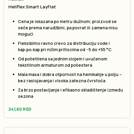
Heliflex Smart LayFlat
Cena je iskazana po metru dužnom; proizvod se
seče prema narudžbini, pa povrat ili zamena nisu
mogući
Fleksibilno ravno crevo za distribuciju vode i
kap‑po‑kap pri nižim pritiscima od −5 do +55 °C
Od polietilena sa jednim slojem i uvučenom
tekstilnom armaturom od poliestera
Mala masa i dobra otpornost na hemikalije u polju –
bez raslojavanja i visoka zatezna čvrstoća
Za brzo postavljanje i efikasno skladištenje između
sezona
241,60 RSD