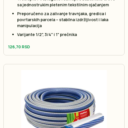
sa jednostrukim pletenim tekstilnim ojačanjem
Preporučeno za zalivanje travnjaka, gredica i
povrtarskih parcela – stabilna izdržljivost i laka
manipulacija
Varijante 1/2", 3/4" i 1" prečnika
126,70 RSD