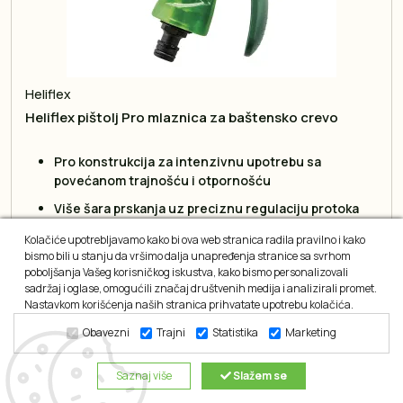
Heliflex
Heliflex pištolj Pro mlaznica za baštensko crevo
Pro konstrukcija za intenzivnu upotrebu sa
povećanom trajnošću i otpornošću
Više šara prskanja uz preciznu regulaciju protoka
direktno na ručici
Kolačiće upotrebljavamo kako bi ova web stranica radila pravilno i kako
Mekani detalji za siguran hvat i kontrolu čak i pri
bismo bili u stanju da vršimo dalja unapređenja stranice sa svrhom
poboljšanja Vašeg korisničkog iskustva, kako bismo personalizovali
mokrim rukama
sadržaj i oglase, omogućili značaj društvenih medija i analizirali promet.
Klik veza radi sa Aquastop konektorima za čistu
Nastavkom korišćenja naših stranica prihvatate upotrebu kolačića.
zamenu pribora
Obavezni
Trajni
Statistika
Marketing
2.195,20 RSD
Saznaj više
Slažem se