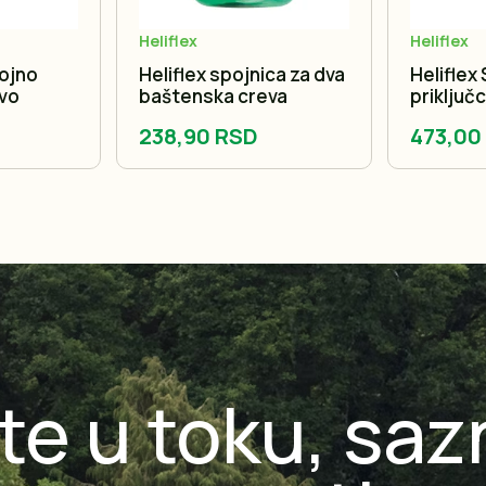
Heliflex
Heliflex
lojno
Heliflex spojnica za dva
Heliflex 
vo
baštenska creva
priključ
crevo s
238,90 RSD
473,00
te u toku, saz