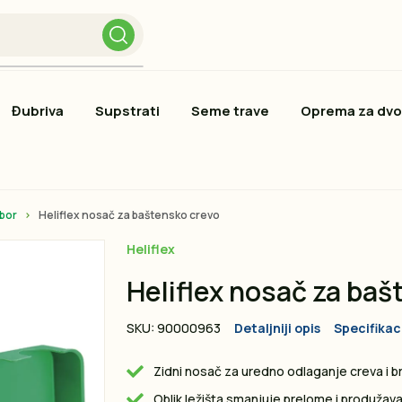
Đubriva
Supstrati
Seme trave
Oprema za dvo
ibor
Heliflex nosač za baštensko crevo
Heliflex
Heliflex nosač za baš
SKU: 90000963
Detaljniji opis
Specifikac
Zidni nosač za uredno odlaganje creva i
Oblik ležišta smanjuje prelome i produžav