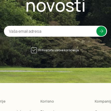
novosti
Prihvatate uslove korišćenja.
ije
Korisno
Kompani