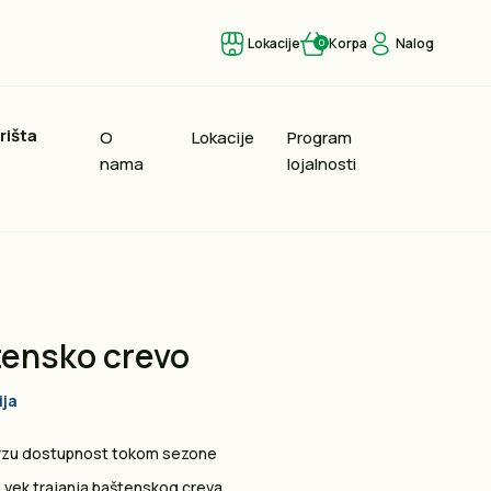
Lokacije
Korpa
Nalog
0
rišta
O
Lokacije
Program
nama
lojalnosti
tensko crevo
ija
 brzu dostupnost tokom sezone
a vek trajanja baštenskog creva