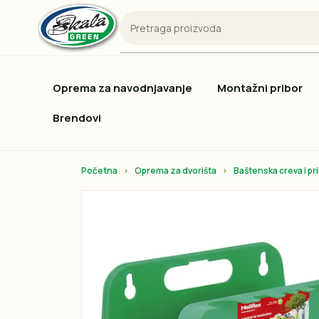
Oprema za navodnjavanje
Montažni pribor
Brendovi
Početna
Oprema za dvorišta
Baštenska creva i pr