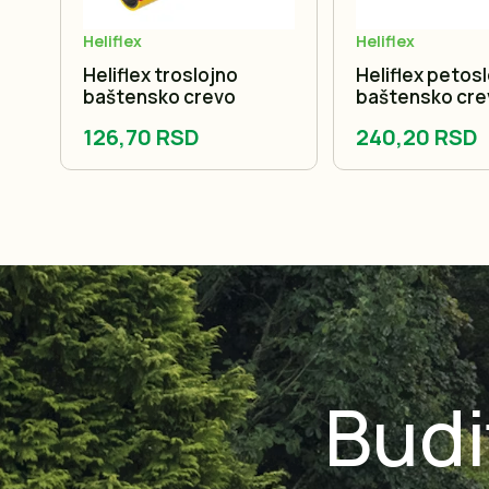
Heliflex
Heliflex
Heliflex troslojno
Heliflex petos
baštensko crevo
baštensko cre
126,70 RSD
240,20 RSD
Budi