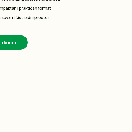
mpaktan i praktičan format
zovan i čist radni prostor
 u korpu