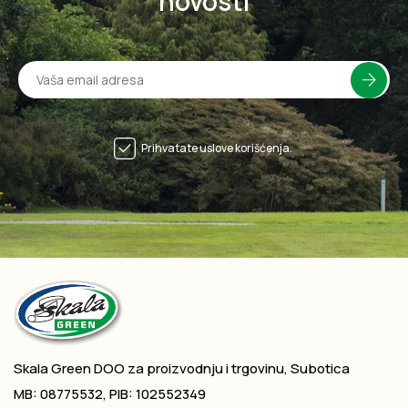
novosti
Prihvatate uslove korišćenja.
Skala Green DOO za proizvodnju i trgovinu, Subotica
MB: 08775532, PIB: 102552349