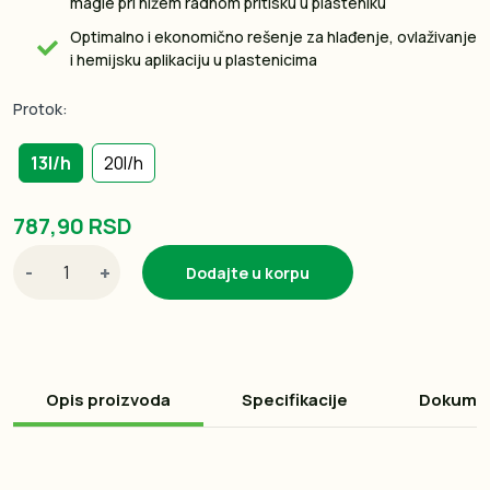
magle pri nižem radnom pritisku u plasteniku
Optimalno i ekonomično rešenje za hlađenje, ovlaživanje
i hemijsku aplikaciju u plastenicima
Protok:
13l/h
20l/h
787,90 RSD
-
+
Dodajte u korpu
Opis proizvoda
Specifikacije
Dokume