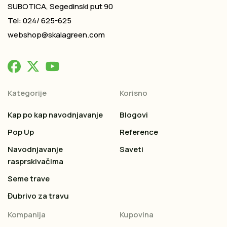
SUBOTICA, Segedinski put 90
Tel: 024/ 625-625
webshop@skalagreen.com
Kategorije
Korisno
Kap po kap navodnjavanje
Blogovi
Pop Up
Reference
Navodnjavanje
Saveti
rasprskivačima
Seme trave
Đubrivo za travu
Kompanija
Kupovina