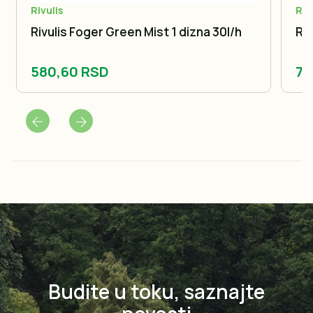
Rivulis
Riv
Rivulis Foger Green Mist 1 dizna 30l/h
Riv
580,60 RSD
78
Budite u toku, saznajte