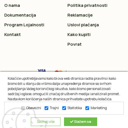
O nama
Politika privatnosti
Dokumentacija
Reklamacije
Program Lojalnosti
Uslovi plaćanja
Kontakt
Kako kupiti
Povrat
Kolačiće upotrebljavamo kako bi ova web stranica radila pravilno i kako
bismo bili u stanju da vršimo dalja unapređenja stranice sa svrhom
poboljšanja Vašeg korisničkog iskustva, kako bismo personalizovali
sadržaj i oglase, omogućili značaj društvenih medija i analizirali promet.
Nastavkom korišćenja naših stranica prihvatate upotrebu kolačića.
Obavezni
Trajni
Statistika
Marketing
2026 © All rights reserved
Saznaj više
Slažem se