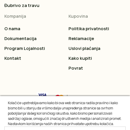
Đubrivo za travu
Kompanija
Kupovina
O nama
Politika privatnosti
Dokumentacija
Reklamacije
Program Lojalnosti
Uslovi plaćanja
Kontakt
Kako kupiti
Povrat
Kolačiće upotrebljavamo kako bi ova web stranica radila pravilno i kako
bismo bili u stanju da vršimo dalja unapređenja stranice sa svrhom
poboljšanja Vašeg korisničkog iskustva, kako bismo personalizovali
sadržaj i oglase, omogućili značaj društvenih medija i analizirali promet.
Nastavkom korišćenja naših stranica prihvatate upotrebu kolačića.