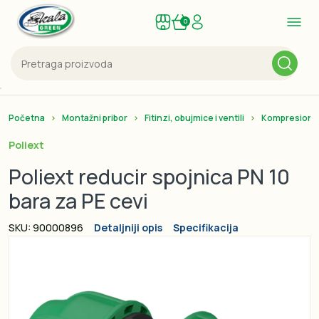
0
Početna
Montažni pribor
Fitinzi, obujmice i ventili
Kompresione 
Poliext
Poliext reducir spojnica PN 10
bara za PE cevi
SKU: 90000896
Detaljniji opis
Specifikacija