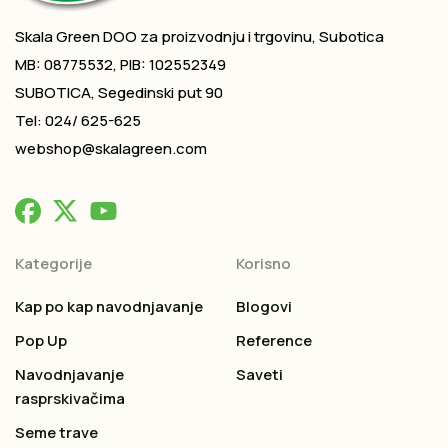
Skala Green DOO za proizvodnju i trgovinu, Subotica
MB: 08775532, PIB: 102552349
SUBOTICA, Segedinski put 90
Tel: 024/ 625-625
webshop@skalagreen.com
Kategorije
Korisno
Kap po kap navodnjavanje
Blogovi
Pop Up
Reference
Navodnjavanje
Saveti
rasprskivačima
Seme trave