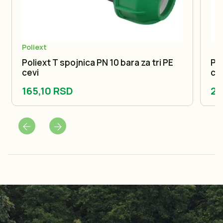
Poliext
Poliext T spojnica PN 10 bara za tri PE
Pol
cevi
ce
165,10 RSD
26