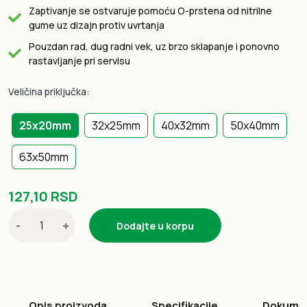
Zaptivanje se ostvaruje pomoću O-prstena od nitrilne
gume uz dizajn protiv uvrtanja
Pouzdan rad, dug radni vek, uz brzo sklapanje i ponovno
rastavljanje pri servisu
Veličina priključka:
25x20mm
32x25mm
40x32mm
50x40mm
63x50mm
127,10 RSD
-
+
Dodajte u korpu
Opis proizvoda
Specifikacije
Dokume