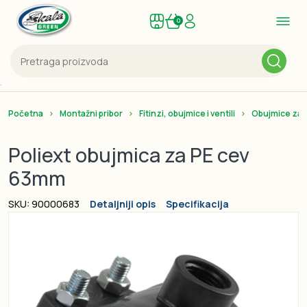
0
Početna
Montažni pribor
Fitinzi, obujmice i ventili
Obujmice za 
Poliext obujmica za PE cev
63mm
SKU: 90000683
Detaljniji opis
Specifikacija