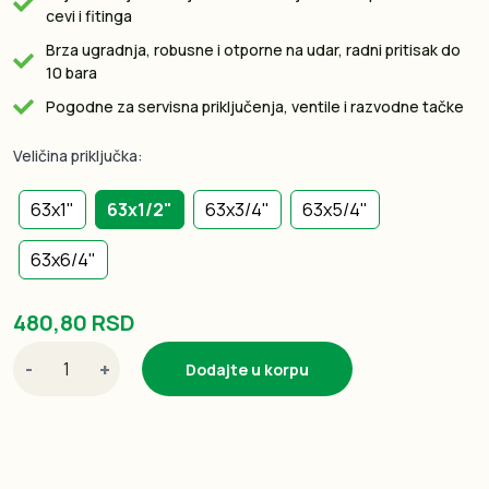
cevi i fitinga
Brza ugradnja, robusne i otporne na udar, radni pritisak do
10 bara
Pogodne za servisna priključenja, ventile i razvodne tačke
Veličina priključka:
63x1"
63x1/2"
63x3/4"
63x5/4"
63x6/4"
480,80 RSD
-
+
Dodajte u korpu