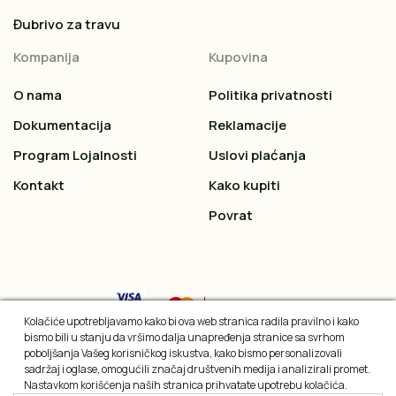
Đubrivo za travu
Kompanija
Kupovina
O nama
Politika privatnosti
Dokumentacija
Reklamacije
Program Lojalnosti
Uslovi plaćanja
Kontakt
Kako kupiti
Povrat
Kolačiće upotrebljavamo kako bi ova web stranica radila pravilno i kako
bismo bili u stanju da vršimo dalja unapređenja stranice sa svrhom
poboljšanja Vašeg korisničkog iskustva, kako bismo personalizovali
sadržaj i oglase, omogućili značaj društvenih medija i analizirali promet.
Nastavkom korišćenja naših stranica prihvatate upotrebu kolačića.