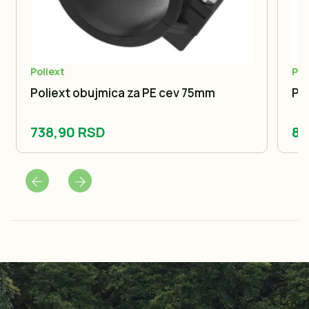
Poliext
Pol
Poliext obujmica za PE cev 75mm
Po
738,90 RSD
84