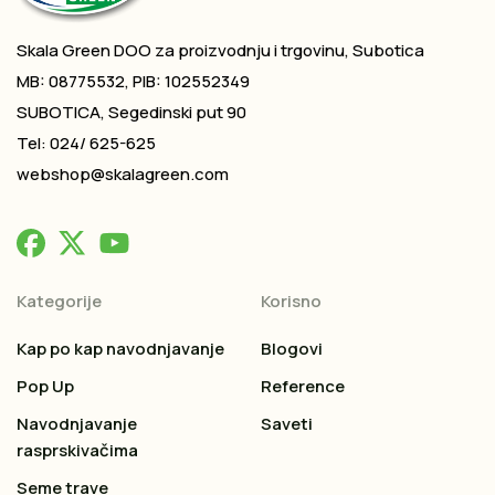
Skala Green DOO za proizvodnju i trgovinu, Subotica
MB: 08775532, PIB: 102552349
SUBOTICA, Segedinski put 90
Tel: 024/ 625-625
webshop@skalagreen.com
Kategorije
Korisno
Kap po kap navodnjavanje
Blogovi
Pop Up
Reference
Navodnjavanje
Saveti
rasprskivačima
Seme trave