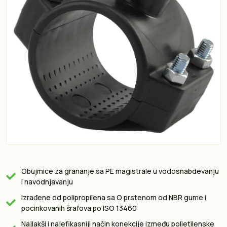
Obujmice za grananje sa PE magistrale u vodosnabdevanju
i navodnjavanju
Izrađene od polipropilena sa O prstenom od NBR gume i
pocinkovanih šrafova po ISO 13460
Najlakši i najefikasniji način konekcije između polietilenske