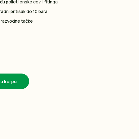
đu polietilenske cevi i fitinga
adni pritisak do 10 bara
 i razvodne tačke
 u korpu