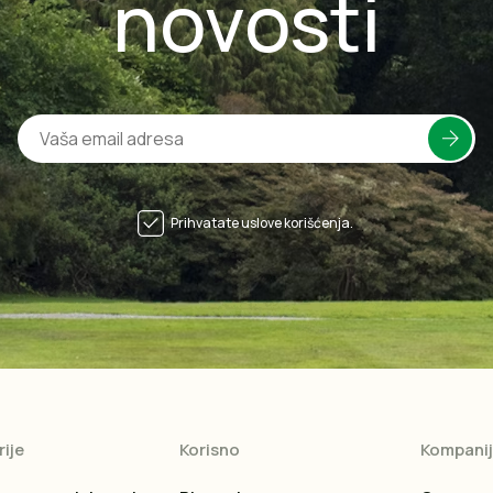
novosti
Prihvatate uslove korišćenja.
ije
Korisno
Kompani