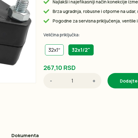
Najlakši i najefikasniji način konekcije izme
Brza ugradnja, robusne i otporne na udar, r
Pogodne za servisna priključenja, ventile
Veličina priključka:
32x1″
32x1/2"
267,10 RSD
-
+
Dodajte
Dokumenta