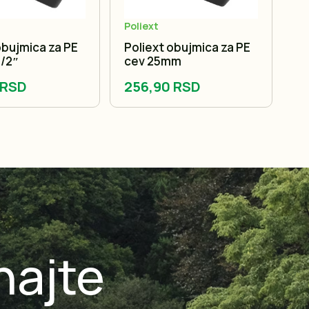
Poliext
obujmica za PE
Poliext obujmica za PE
Po
1/2″
cev 25mm
c
 RSD
256,90 RSD
2
najte