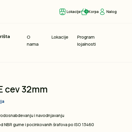
Lokacije
Korpa
Nalog
0
rišta
O
Lokacije
Program
nama
lojalnosti
PE cev 32mm
ija
 vodosnabdevanju i navodnjavanju
od NBR gume i pocinkovanih šrafova po ISO 13460