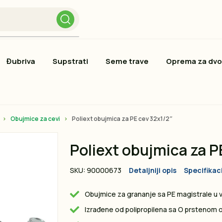
Đubriva
Supstrati
Seme trave
Oprema za dvo
Obujmice za cevi
Poliext obujmica za PE cev 32x1/2″
Poliext obujmica za 
SKU: 90000673
Detaljniji opis
Specifikac
Obujmice za grananje sa PE magistrale u
Izrađene od polipropilena sa O prstenom 