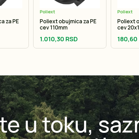
Poliext
Poliext
ca za PE
Poliext obujmica za PE
Poliext 
cev 110mm
cev 20x
1.010,30 RSD
180,60
te u toku, saz