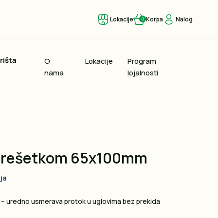
Lokacije
Korpa
Nalog
0
rišta
O
Lokacije
Program
nama
lojalnosti
a rešetkom 65x100mm
ja
 – uredno usmerava protok u uglovima bez prekida