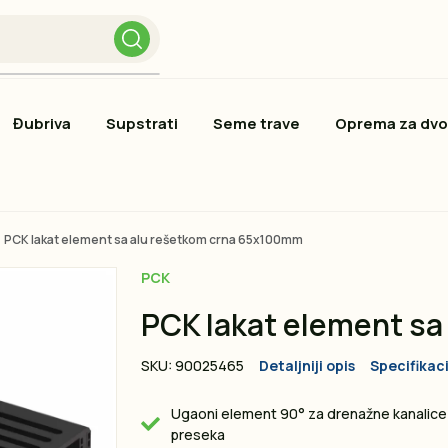
Đubriva
Supstrati
Seme trave
Oprema za dvo
PCK lakat element sa alu rešetkom crna 65x100mm
PCK
PCK lakat element s
SKU: 90025465
Detaljniji opis
Specifikaci
Ugaoni element 90° za drenažne kanalice
preseka