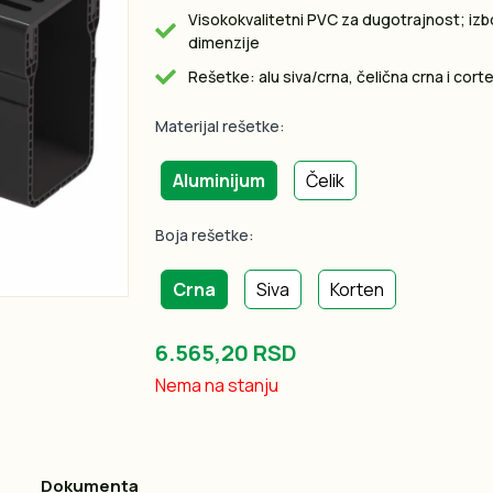
Visokokvalitetni PVC za dugotrajnost; izb
dimenzije
Rešetke: alu siva/crna, čelična crna i cort
Materijal rešetke:
Aluminijum
Čelik
Boja rešetke:
Crna
Siva
Korten
6.565,20 RSD
Nema na stanju
Dokumenta