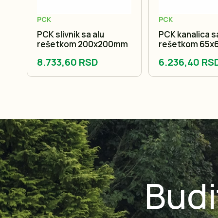
PCK
PCK
sa
PCK slivnik sa alu
PCK kanalica s
rešetkom 200x200mm
rešetkom 65x
8.733,60 RSD
6.236,40 RS
Budi