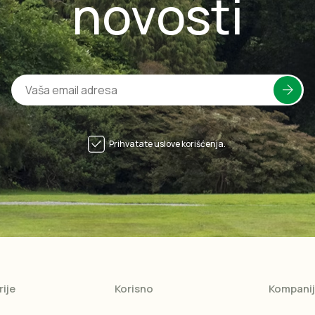
novosti
Prihvatate uslove korišćenja.
ije
Korisno
Kompani