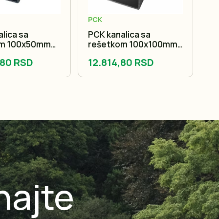
PCK
P
lica sa
PCK kanalica sa
PC
om 100x50mm
rešetkom 100x100mm
r
1m
1
,80 RSD
12.814,80 RSD
1
najte