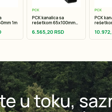
PCK
PCK
a
PCK kanalica sa
PCK kana
60mm 1m
rešetkom 65x100mm
rešetk
1m
1m
D
6.565,20 RSD
10.972
te u toku, saz