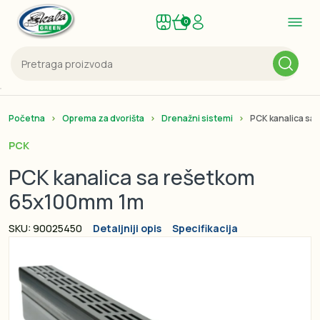
0
Početna
Oprema za dvorišta
Drenažni sistemi
PCK kanalica sa
PCK
PCK kanalica sa rešetkom
65x100mm 1m
SKU: 90025450
Detaljniji opis
Specifikacija