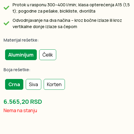
Protok u rasponu 300–400 l/min; klasa opterećenja A15 (1,5
t); pogodne za pešake, bicikliste, dvorišta
Odvodnjavanje na dva načina – kroz bočne izlaze ili kroz
vertikalne donje izlaze sa čepom
Materijal rešetke:
Aluminijum
Čelik
Boja rešetke:
Crna
Siva
Korten
6.565,20 RSD
Nema na stanju