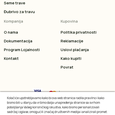
Seme trave
Đubrivo za travu
Kompanija
Kupovina
O nama
Politika privatnosti
Dokumentacija
Reklamacije
Program Lojalnosti
Uslovi plaćanja
Kontakt
Kako kupiti
Povrat
Kolačiće upotrebljavamo kako bi ova web stranica radila pravilno i kako
bismo bili u stanju da vršimo dalja unapređenja stranice sa svrhom
poboljšanja Vašeg korisničkog iskustva, kako bismo personalizovali
sadržaj i oglase, omogućili značaj društvenih medija i analizirali promet.