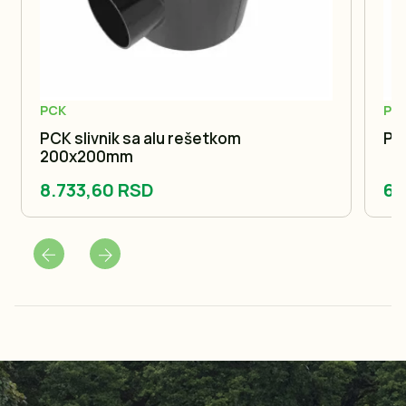
PCK
PC
PCK slivnik sa alu rešetkom
PC
200x200mm
8.733,60 RSD
6.