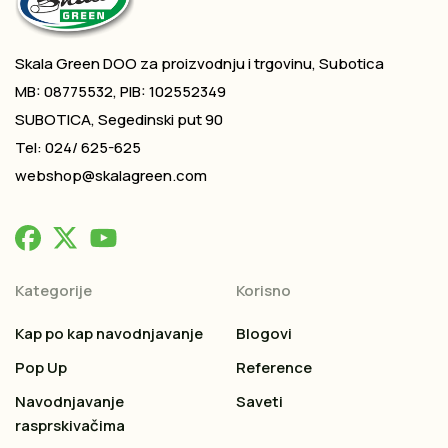
Skala Green DOO za proizvodnju i trgovinu, Subotica
MB: 08775532, PIB: 102552349
SUBOTICA, Segedinski put 90
Tel: 024/ 625-625
webshop@skalagreen.com
Kategorije
Korisno
Kap po kap navodnjavanje
Blogovi
Pop Up
Reference
Navodnjavanje
Saveti
rasprskivačima