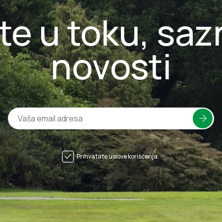
te u toku, saz
novosti
Prihvatate uslove korišćenja.