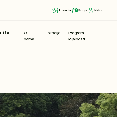
Lokacije
Korpa
Nalog
0
rišta
O
Lokacije
Program
nama
lojalnosti