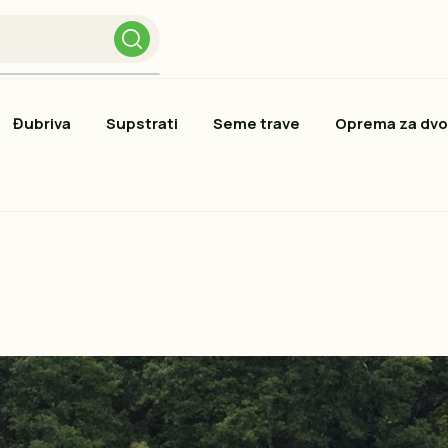
Đubriva
Supstrati
Seme trave
Oprema za dvo