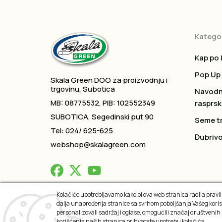
Kategor
Kap po 
Pop Up
Skala Green DOO za proizvodnju i
trgovinu, Subotica
Navodn
MB: 08775532, PIB: 102552349
rasprsk
SUBOTICA, Segedinski put 90
Seme t
Tel: 024/ 625-625
Đubrivo
webshop@skalagreen.com
Kolačiće upotrebljavamo kako bi ova web stranica radila praviln
dalja unapređenja stranice sa svrhom poboljšanja Vašeg koris
2026 © All rights reserved
personalizovali sadržaj i oglase, omogućili značaj društvenih
korišćenja naših stranica prihvatate upotrebu kolačića.