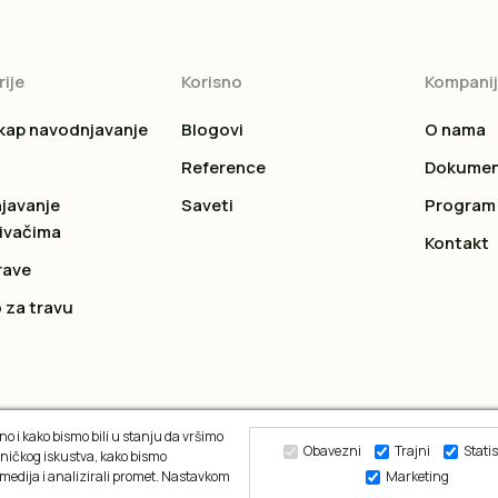
ije
Korisno
Kompani
kap navodnjavanje
Blogovi
O nama
Reference
Dokumen
javanje
Saveti
Program 
ivačima
Kontakt
rave
 za travu
o i kako bismo bili u stanju da vršimo
Obavezni
Trajni
Statis
ničkog iskustva, kako bismo
 medija i analizirali promet. Nastavkom
Marketing