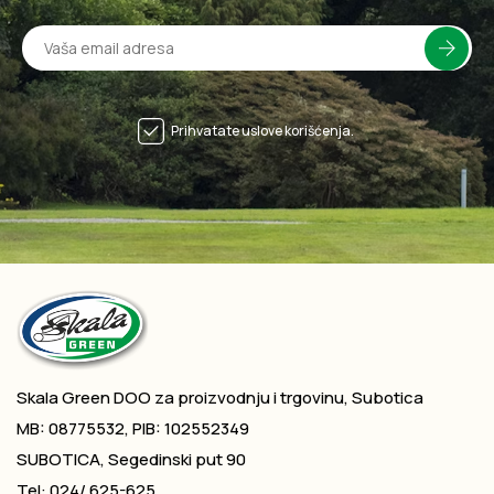
Prihvatate uslove korišćenja.
Skala Green DOO za proizvodnju i trgovinu, Subotica
MB: 08775532, PIB: 102552349
SUBOTICA, Segedinski put 90
Tel: 024/ 625-625