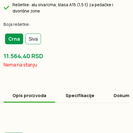
Rešetke: alu siva/crna; klasa A15 (1,5 t) za pešačke i
dvorišne zone
Boja rešetke:
Crna
Siva
11.564,40 RSD
Nema na stanju
Opis proizvoda
Specifikacije
Dokume