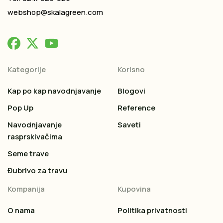
webshop@skalagreen.com
Kategorije
Korisno
Kap po kap navodnjavanje
Blogovi
Pop Up
Reference
Navodnjavanje
Saveti
rasprskivačima
Seme trave
Đubrivo za travu
Kompanija
Kupovina
O nama
Politika privatnosti