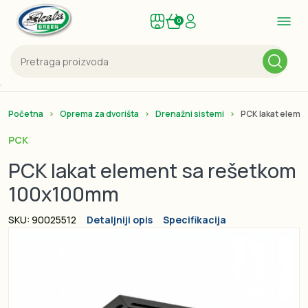
0
Početna
Oprema za dvorišta
Drenažni sistemi
PCK lakat eleme
PCK
PCK lakat element sa rešetkom
100x100mm
SKU: 90025512
Detaljniji opis
Specifikacija