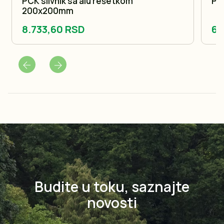
PCK slivnik sa alu rešetkom
PC
200x200mm
8.733,60 RSD
6.
Budite u toku, saznajte
novosti