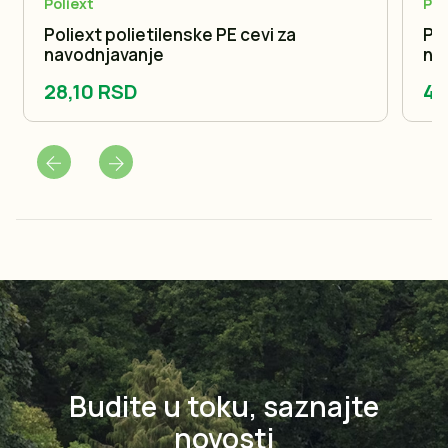
Poliext
Pol
Poliext polietilenske PE cevi za
Pol
navodnjavanje
na
28,10 RSD
47
Budite u toku, saznajte
novosti