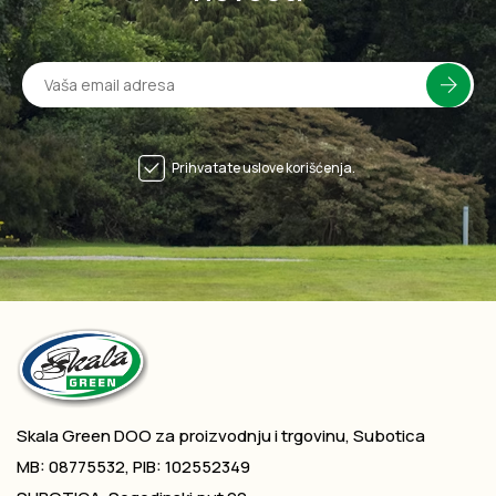
Prihvatate uslove korišćenja.
Skala Green DOO za proizvodnju i trgovinu, Subotica
MB: 08775532, PIB: 102552349