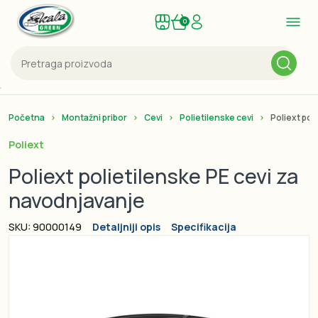
0
Početna
Montažni pribor
Cevi
Polietilenske cevi
Poliext pol
Poliext
Poliext polietilenske PE cevi za
navodnjavanje
SKU: 90000149
Detaljniji opis
Specifikacija