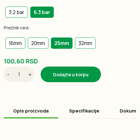
3.2 bar
6.3 bar
Prečnik cevi:
16mm
20mm
25mm
32mm
100,60 RSD
-
+
Dodajte u korpu
Opis proizvoda
Specifikacije
Dokume