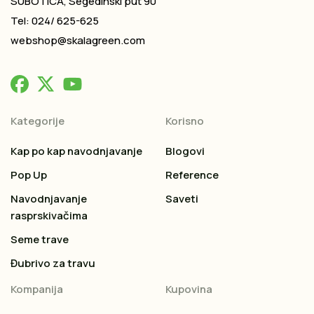
SUBOTICA, Segedinski put 90
Tel: 024/ 625-625
webshop@skalagreen.com
Kategorije
Korisno
Kap po kap navodnjavanje
Blogovi
Pop Up
Reference
Navodnjavanje
Saveti
rasprskivačima
Seme trave
Đubrivo za travu
Kompanija
Kupovina