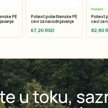
Poliext
lenske PE
Poliext polietilenske PE
Poliext 
javanje
cevi za navodnjavanje
cevi za 
67,20 RSD
82,80 
te u toku, saz