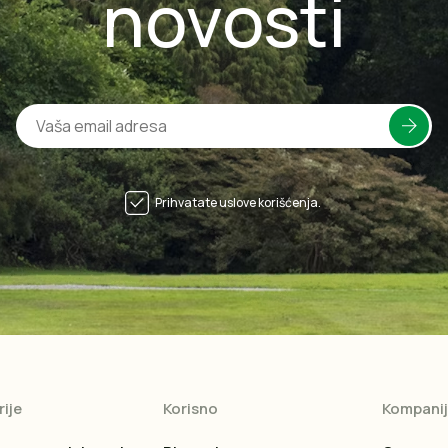
novosti
Prihvatate uslove korišćenja.
ije
Korisno
Kompani