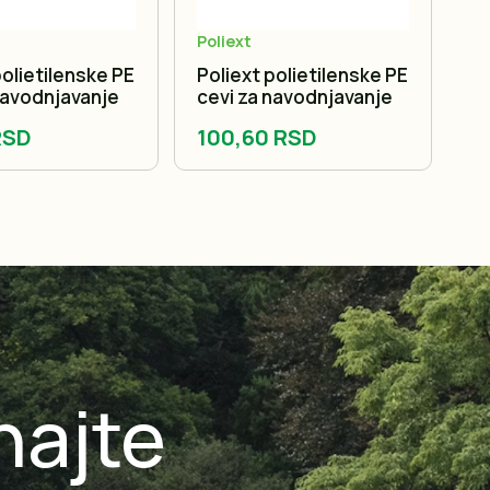
Poliext
polietilenske PE
Poliext polietilenske PE
Po
navodnjavanje
cevi za navodnjavanje
ce
RSD
100,60 RSD
1
najte