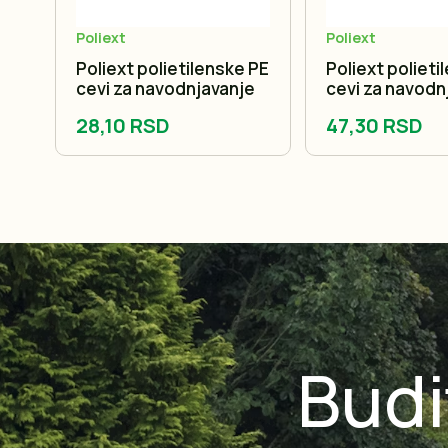
Poliext
Poliext
 PE
Poliext polietilenske PE
Poliext polieti
e
cevi za navodnjavanje
cevi za navodn
28,10 RSD
47,30 RSD
Budi