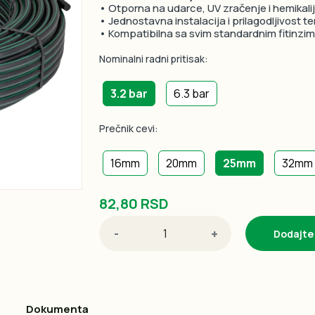
• Otporna na udarce, UV zračenje i hemikali
• Jednostavna instalacija i prilagodljivost t
• Kompatibilna sa svim standardnim fitinzi
Nominalni radni pritisak:
3.2 bar
6.3 bar
Prečnik cevi:
16mm
20mm
25mm
32mm
82,80 RSD
-
+
Dodajte
Dokumenta