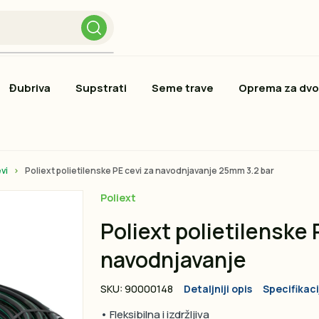
Đubriva
Supstrati
Seme trave
Oprema za dvo
vi
Poliext polietilenske PE cevi za navodnjavanje 25mm 3.2 bar
Poliext
Poliext polietilenske 
navodnjavanje
SKU: 90000148
Detaljniji opis
Specifikaci
• Fleksibilna i izdržljiva