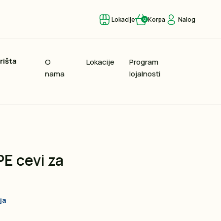
Lokacije
Korpa
Nalog
0
rišta
O
Lokacije
Program
nama
lojalnosti
PE cevi za
ja