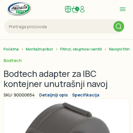
0
Početna
Montažni pribor
Fitinzi, obujmice i ventili
Navojni fitinzi
Bodtech
Bodtech adapter za IBC
kontejner unutrašnji navoj
SKU: 90000654
Detaljniji opis
Specifikacija