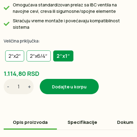
Omogućava standardizovan prelaz sa IBC ventila na
navojne cevi, creva ili sigurnosne/spojne elemente
Skraćuju vreme montaže i povećavaju kompatibilnost
sistema
Veličina priključka:
2″x2″
2″x6/4″
2″x1″
1.114,80 RSD
-
+
Dodajte u korpu
Opis proizvoda
Specifikacije
Dokume