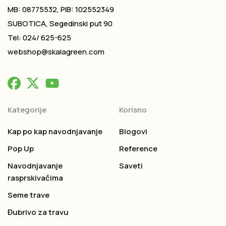
MB: 08775532, PIB: 102552349
SUBOTICA, Segedinski put 90
Tel: 024/ 625-625
webshop@skalagreen.com
Kategorije
Korisno
Kap po kap navodnjavanje
Blogovi
Pop Up
Reference
Navodnjavanje
Saveti
rasprskivačima
Seme trave
Đubrivo za travu