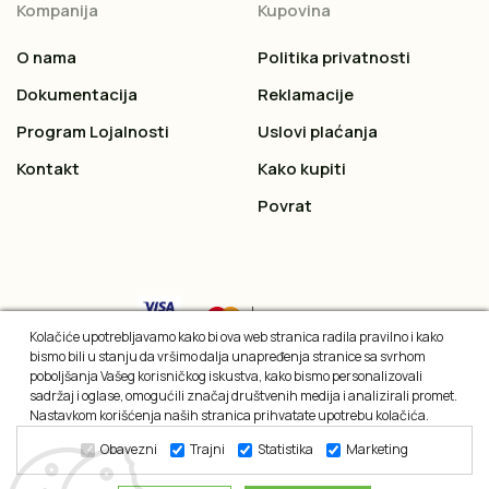
Kompanija
Kupovina
O nama
Politika privatnosti
Dokumentacija
Reklamacije
Program Lojalnosti
Uslovi plaćanja
Kontakt
Kako kupiti
Povrat
Kolačiće upotrebljavamo kako bi ova web stranica radila pravilno i kako
bismo bili u stanju da vršimo dalja unapređenja stranice sa svrhom
poboljšanja Vašeg korisničkog iskustva, kako bismo personalizovali
sadržaj i oglase, omogućili značaj društvenih medija i analizirali promet.
Nastavkom korišćenja naših stranica prihvatate upotrebu kolačića.
Obavezni
Trajni
Statistika
Marketing
2026 © All rights reserved