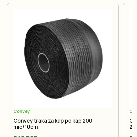
Convey
Co
Convey traka za kap po kap 200
Co
mic/10cm
20