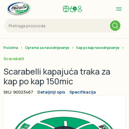
0
Početna
Oprema za navodnjavanje
Kap po kap navodnjavanje
K
Scarabelli
Scarabelli kapajuća traka za
kap po kap 150mic
SKU: 90023467
Detaljniji opis
Specifikacija