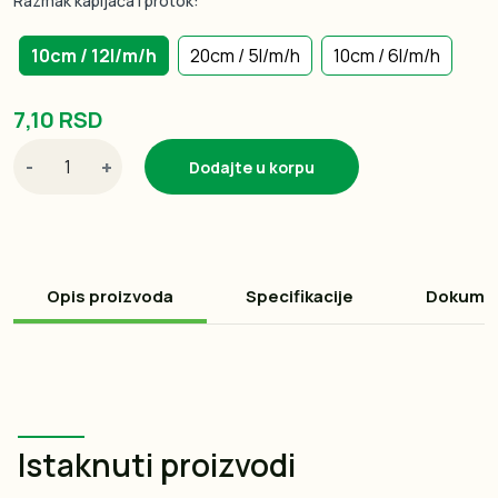
Razmak kapljača i protok:
10cm / 12l/m/h
20cm / 5l/m/h
10cm / 6l/m/h
7,10 RSD
-
+
Dodajte u korpu
Opis proizvoda
Specifikacije
Dokume
Istaknuti proizvodi