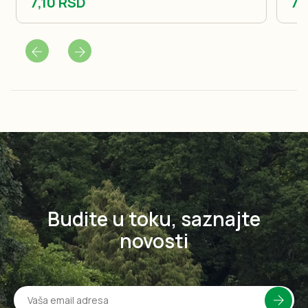
7,10 RSD
7,
Budite u toku, saznajte
novosti