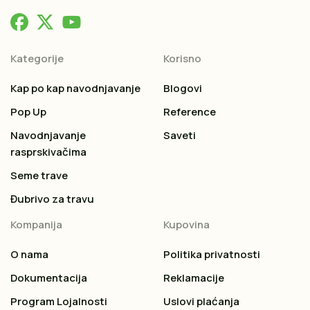
Kategorije
Korisno
Kap po kap navodnjavanje
Blogovi
Pop Up
Reference
Navodnjavanje
Saveti
rasprskivačima
Seme trave
Đubrivo za travu
Kompanija
Kupovina
O nama
Politika privatnosti
Dokumentacija
Reklamacije
Program Lojalnosti
Uslovi plaćanja