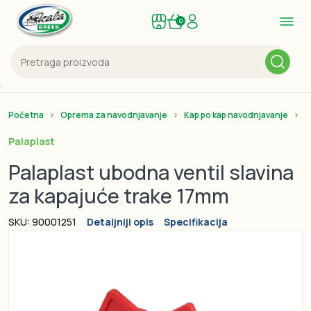
0
Početna
Oprema za navodnjavanje
Kap po kap navodnjavanje
K
Palaplast
Palaplast ubodna ventil slavina
za kapajuće trake 17mm
SKU: 90001251
Detaljniji opis
Specifikacija