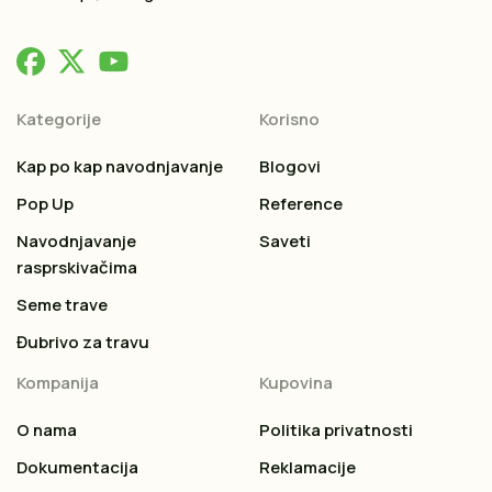
Kategorije
Korisno
Kap po kap navodnjavanje
Blogovi
Pop Up
Reference
Navodnjavanje
Saveti
rasprskivačima
Seme trave
Đubrivo za travu
Kompanija
Kupovina
O nama
Politika privatnosti
Dokumentacija
Reklamacije