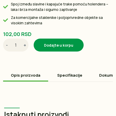
Spoj između slavine i kapajuće trake pomoću holendera –
laka i brza montaža i sigurno zaptivanje
Za komercijalne staklenike i poljoprivredne objekte sa
visokim zahtevima
102,00 RSD
-
+
Dodajte u korpu
Opis proizvoda
Specifikacije
Dokume
Istaknuti proizvodi