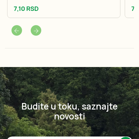
7,10 RSD
7,
Budite u toku, saznajte
novosti