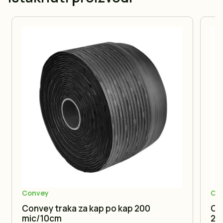
Convey
Co
Convey traka za kap po kap 200
Co
mic/10cm
20