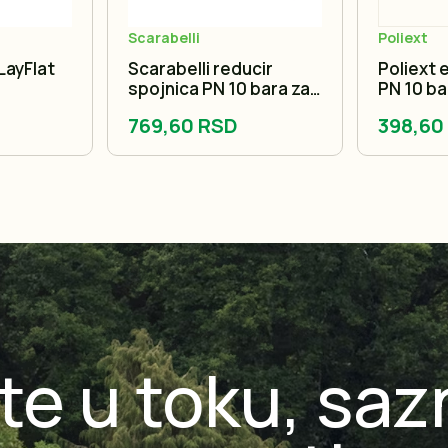
Scarabelli
Poliext
LayFlat
Scarabelli reducir
Poliext 
spojnica PN 10 bara za
PN 10 ba
LayFlat
769,60 RSD
398,60
te u toku, saz