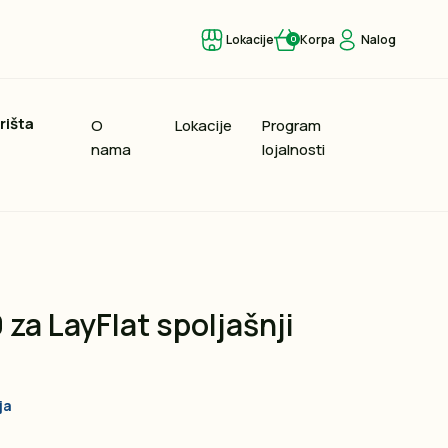
Lokacije
Korpa
Nalog
0
rišta
O
Lokacije
Program
nama
lojalnosti
 za LayFlat spoljašnji
ja