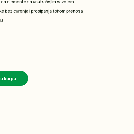
e na elemente sa unutrašnjim navojem
ke bez curenja i prosipanja tokom prenosa
na
 u korpu