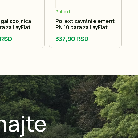
Poliext
He
egal spojnica
Poliext završni element
He
ra za LayFlat
PN 10 bara za LayFlat
5
 RSD
337,90 RSD
2
najte