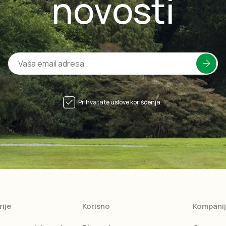
novosti
Prihvatate uslove korišćenja.
ije
Korisno
Kompani