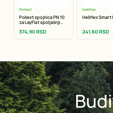
Poliext
Heliflex
a
Poliext spojnica PN 10
Heliflex Smart 
7mm
za LayFlat spoljašnji
navoj
374,90 RSD
241,60 RSD
Budi