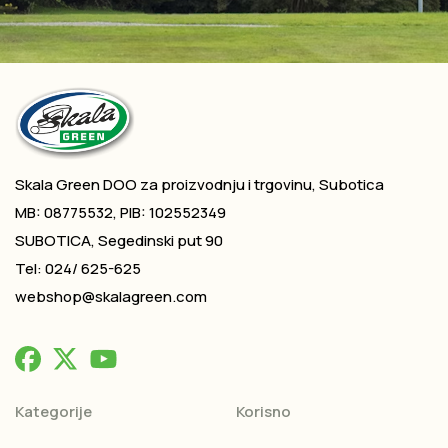
Skala Green DOO za proizvodnju i trgovinu, Subotica
MB: 08775532, PIB: 102552349
SUBOTICA, Segedinski put 90
Tel: 024/ 625-625
webshop@skalagreen.com
Kategorije
Korisno