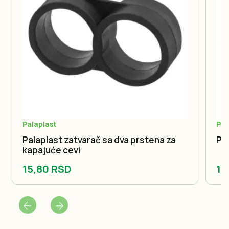
Palaplast
Pol
Palaplast zatvarač sa dva prstena za
Pol
kapajuće cevi
15,80 RSD
18