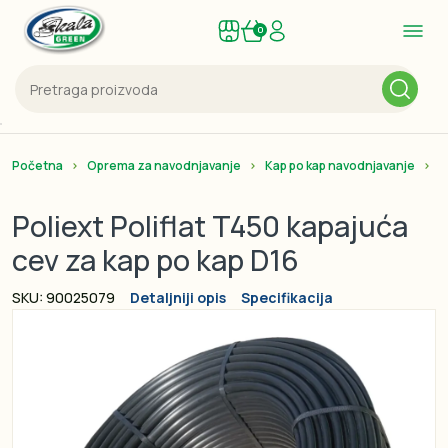
0
Početna
Oprema za navodnjavanje
Kap po kap navodnjavanje
K
Poliext Poliflat T450 kapajuća
cev za kap po kap D16
SKU: 90025079
Detaljniji opis
Specifikacija