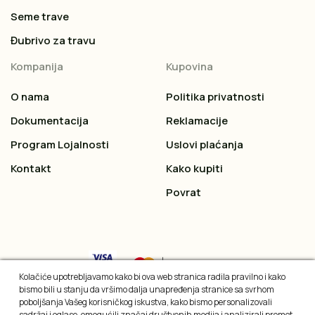
Seme trave
Đubrivo za travu
Kompanija
Kupovina
O nama
Politika privatnosti
Dokumentacija
Reklamacije
Program Lojalnosti
Uslovi plaćanja
Kontakt
Kako kupiti
Povrat
Kolačiće upotrebljavamo kako bi ova web stranica radila pravilno i kako
bismo bili u stanju da vršimo dalja unapređenja stranice sa svrhom
poboljšanja Vašeg korisničkog iskustva, kako bismo personalizovali
sadržaj i oglase, omogućili značaj društvenih medija i analizirali promet.