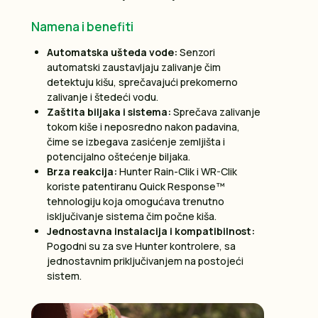
Namena i benefiti
Automatska ušteda vode:
Senzori
automatski zaustavljaju zalivanje čim
detektuju kišu, sprečavajući prekomerno
zalivanje i štedeći vodu.
Zaštita biljaka i sistema:
Sprečava zalivanje
tokom kiše i neposredno nakon padavina,
čime se izbegava zasićenje zemljišta i
potencijalno oštećenje biljaka.
Brza reakcija:
Hunter Rain-Clik i WR-Clik
koriste patentiranu Quick Response™
tehnologiju koja omogućava trenutno
isključivanje sistema čim počne kiša.
Jednostavna instalacija i kompatibilnost:
Pogodni su za sve Hunter kontrolere, sa
jednostavnim priključivanjem na postojeći
sistem.