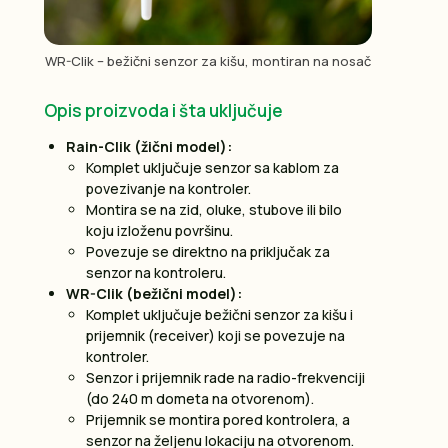
WR-Clik – bežični senzor za kišu, montiran na nosač
Opis proizvoda i šta uključuje
Rain-Clik (žični model):
Komplet uključuje senzor sa kablom za
povezivanje na kontroler.
Montira se na zid, oluke, stubove ili bilo
koju izloženu površinu.
Povezuje se direktno na priključak za
senzor na kontroleru.
WR-Clik (bežični model):
Komplet uključuje bežični senzor za kišu i
prijemnik (receiver) koji se povezuje na
kontroler.
Senzor i prijemnik rade na radio-frekvenciji
(do 240 m dometa na otvorenom).
Prijemnik se montira pored kontrolera, a
senzor na željenu lokaciju na otvorenom.