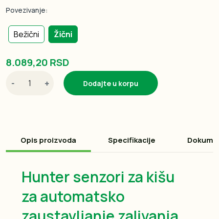
Povezivanje:
Bežični
Žični
8.089,20 RSD
-
+
Dodajte u korpu
Opis proizvoda
Specifikacije
Dokume
Hunter senzori za kišu
za automatsko
zaustavljanje zalivanja