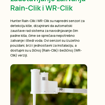
Rain-Clik i WR-Clik
Hunter Rain-Clik i WR-Clik su napredni senzori za
detekciju kiše, dizajnirani da automatski
zaustave rad sistema za navodnjavanje čim
padne kiša, čime se sprečava nepotrebno
zalivanje i štedi voda. Ovi senzori su izuzetno
pouzdani, brzi i jednostavni za instalaciju, a
dostupni su u žičnoj (Rain-Clik) i bežičnoj (WR-
Clik) verziji.