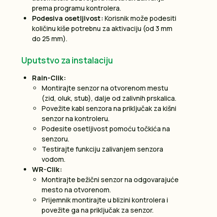
prema programu kontrolera.
Podesiva osetljivost:
Korisnik može podesiti
količinu kiše potrebnu za aktivaciju (od 3 mm
do 25 mm).
Uputstvo za instalaciju
Rain-Clik:
Montirajte senzor na otvorenom mestu
(zid, oluk, stub), dalje od zalivnih prskalica.
Povežite kabl senzora na priključak za kišni
senzor na kontroleru.
Podesite osetljivost pomoću točkića na
senzoru.
Testirajte funkciju zalivanjem senzora
vodom.
WR-Clik:
Montirajte bežični senzor na odgovarajuće
mesto na otvorenom.
Prijemnik montirajte u blizini kontrolera i
povežite ga na priključak za senzor.