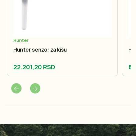
Hunter
Hunter senzor za kišu
Hu
22.201,20 RSD
8.