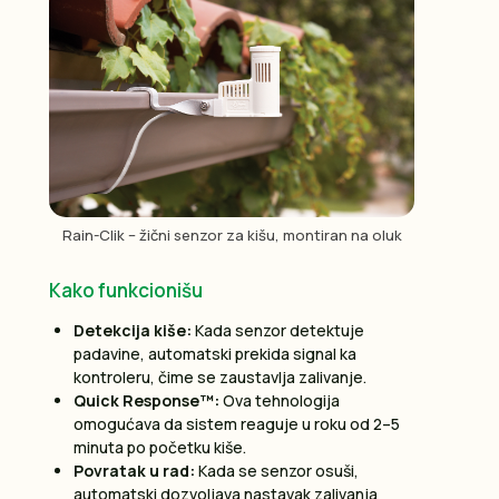
Rain-Clik – žični senzor za kišu, montiran na oluk
Kako funkcionišu
Detekcija kiše:
Kada senzor detektuje
padavine, automatski prekida signal ka
kontroleru, čime se zaustavlja zalivanje.
Quick Response™:
Ova tehnologija
omogućava da sistem reaguje u roku od 2–5
minuta po početku kiše.
Povratak u rad:
Kada se senzor osuši,
automatski dozvoljava nastavak zalivanja