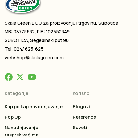
Skala Green DOO za proizvodnju i trgovinu, Subotica
MB: 08775532, PIB: 102552349
SUBOTICA, Segedinski put 90
Tel: 024/ 625-625
webshop@skalagreen.com
Kategorije
Korisno
Kap po kap navodnjavanje
Blogovi
Pop Up
Reference
Navodnjavanje
Saveti
rasprskivačima