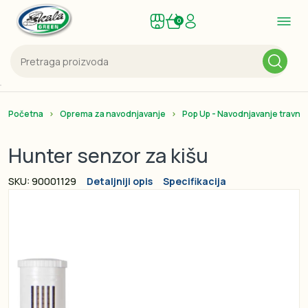
0
Početna
Oprema za navodnjavanje
Pop Up - Navodnjavanje travnat
Hunter senzor za kišu
SKU: 90001129
Detaljniji opis
Specifikacija