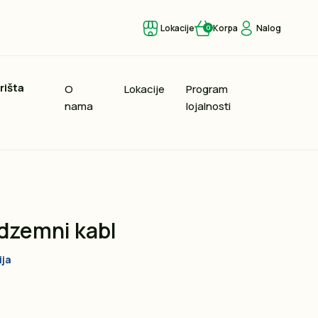
Lokacije
Korpa
Nalog
0
rišta
O
Lokacije
Program
nama
lojalnosti
dzemni kabl
ija