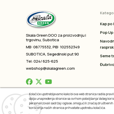
Kategor
Kap po 
Pop Up
Skala Green DOO za proizvodnju i
trgovinu, Subotica
Navodn
MB: 08775532, PIB: 102552349
rasprsk
SUBOTICA, Segedinski put 90
Seme t
Tel: 024/ 625-625
Đubrivo
webshop@skalagreen.com
Kolačiće upotrebljavamo kako bi ova web stranica radila praviln
dalja unapređenja stranice sa svrhom poboljšanja Vašeg koris
2026 © All rights reserved
personalizovali sadržaj i oglase, omogućili značaj društvenih
korišćenja naših stranica prihvatate upotrebu kolačića.