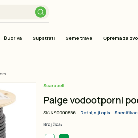
Đubriva
Supstrati
Seme trave
Oprema za dvo
8mm
Scarabelli
Paige vodootporni po
SKU: 90000656
Detaljniji opis
Specifikac
Broj žica: