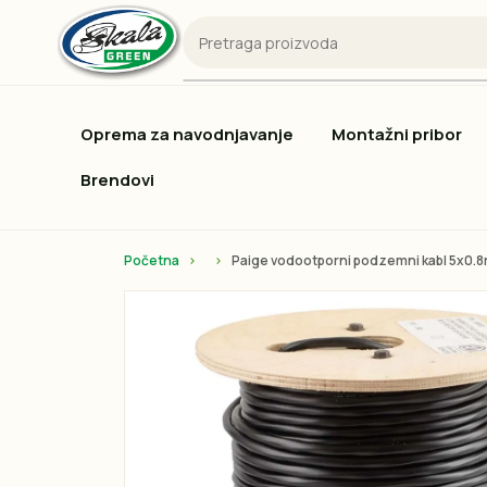
Oprema za navodnjavanje
Montažni pribor
Brendovi
Početna
Paige vodootporni podzemni kabl 5x0.