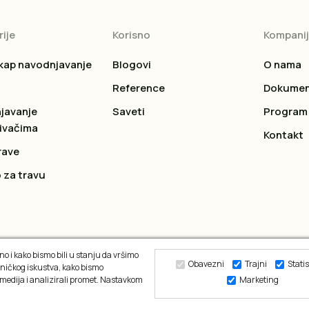
ije
Korisno
Kompani
kap navodnjavanje
Blogovi
O nama
Reference
Dokumen
javanje
Saveti
Program 
ivačima
Kontakt
rave
 za travu
o i kako bismo bili u stanju da vršimo
Obavezni
Trajni
Statis
ničkog iskustva, kako bismo
 medija i analizirali promet. Nastavkom
Marketing