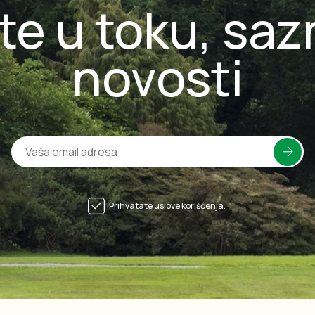
te u toku, saz
novosti
Prihvatate uslove korišćenja.