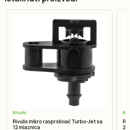
Rivulis
Riv
Rivulis mikro rasprskivač Turbo-Jet sa
Ri
12 mlaznica
20