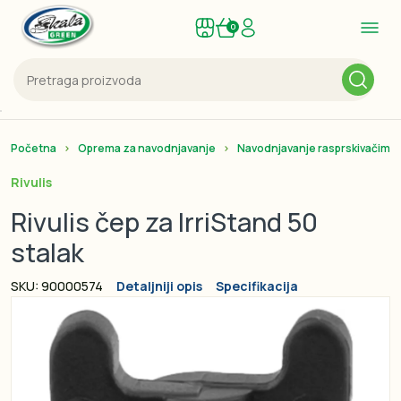
0
Početna
Oprema za navodnjavanje
Navodnjavanje rasprskivačima
Rivulis
Rivulis čep za IrriStand 50
stalak
SKU: 90000574
Detaljniji opis
Specifikacija