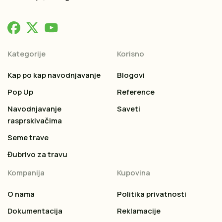
Kategorije
Korisno
Kap po kap navodnjavanje
Blogovi
Pop Up
Reference
Navodnjavanje
Saveti
rasprskivačima
Seme trave
Đubrivo za travu
Kompanija
Kupovina
O nama
Politika privatnosti
Dokumentacija
Reklamacije