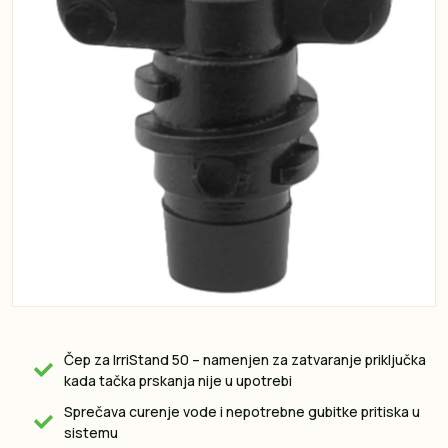
Čep za IrriStand 50 – namenjen za zatvaranje priključka
kada tačka prskanja nije u upotrebi
Sprečava curenje vode i nepotrebne gubitke pritiska u
sistemu