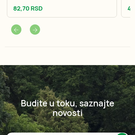
82,70 RSD
42
Budite u toku, saznajte
novosti