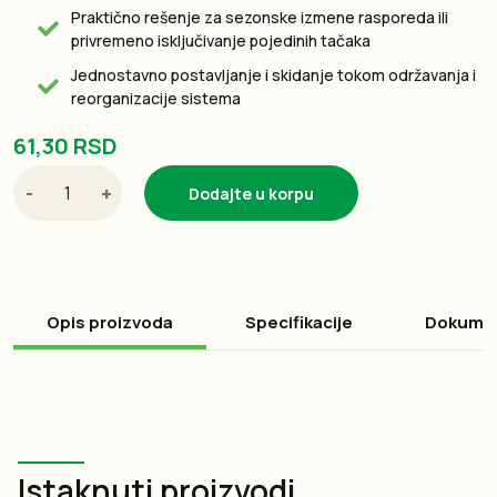
Praktično rešenje za sezonske izmene rasporeda ili
privremeno isključivanje pojedinih tačaka
Jednostavno postavljanje i skidanje tokom održavanja i
reorganizacije sistema
61,30 RSD
-
+
Dodajte u korpu
Opis proizvoda
Specifikacije
Dokume
Istaknuti proizvodi