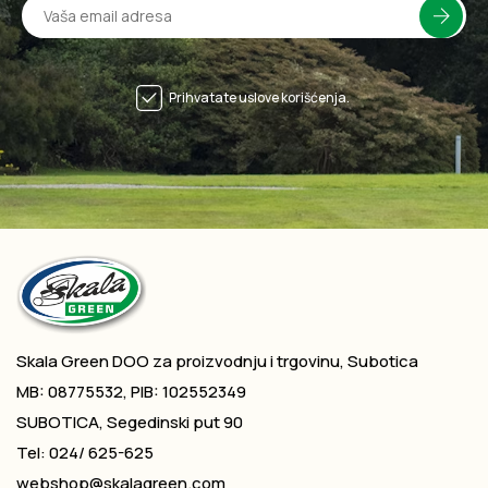
Prihvatate uslove korišćenja.
Skala Green DOO za proizvodnju i trgovinu, Subotica
MB: 08775532, PIB: 102552349
SUBOTICA, Segedinski put 90
Tel: 024/ 625-625
webshop@skalagreen.com