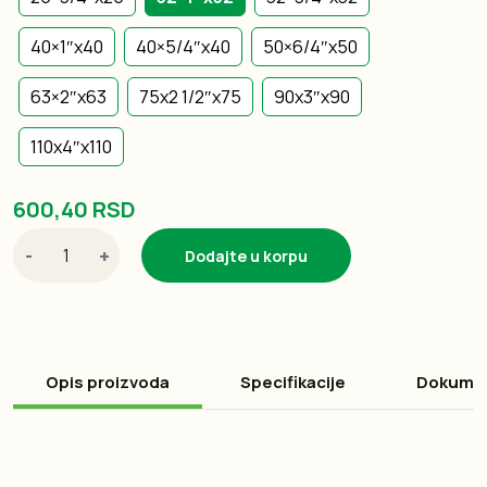
40×1″x40
40×5/4″x40
50×6/4″x50
63×2″x63
75x2 1/2″x75
90x3″x90
110x4″x110
600,40 RSD
-
+
Dodajte u korpu
Opis proizvoda
Specifikacije
Dokume