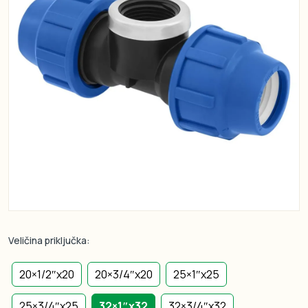
Veličina priključka:
20×1/2″x20
20×3/4″x20
25×1″x25
25×3/4″x25
32×1″x32
32×3/4″x32