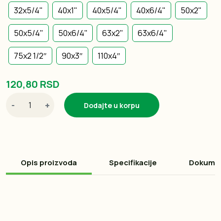
32x5/4"
40x1"
40x5/4''
40x6/4"
50x2"
50x5/4"
50x6/4''
63x2''
63x6/4"
75x2 1/2″
90x3″
110x4″
120,80 RSD
-
+
Dodajte u korpu
Opis proizvoda
Specifikacije
Dokume