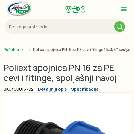
0
Početna
Poliext spojnica PN 16 za PE cevi i fitinge 16x3/4″ spoljašnj
Poliext spojnica PN 16 za PE
cevi i fitinge, spoljašnji navoj
SKU: 90013792
Detaljniji opis
Specifikacija