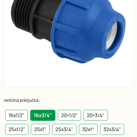
Veličina priključka:
16x1/2"
16x3/4"
20×1/2″
20×3/4″
25x1/2''
25x1''
25x3/4''
32x1″
32x3/4''