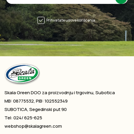
Prihvatate uslove korišćenja.
Skala Green DOO za proizvodnju i trgovinu, Subotica
MB: 08775532, PIB: 102552349
SUBOTICA, Segedinski put 90
Tel: 024/ 625-625
webshop@skalagreen.com