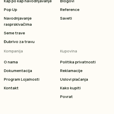
Kap po kap navodnjavanje
Blogovi
Pop Up
Reference
Navodnjavanje
Saveti
rasprskivačima
Seme trave
Đubrivo za travu
Kompanija
Kupovina
O nama
Politika privatnosti
Dokumentacija
Reklamacije
Program Lojalnosti
Uslovi plaćanja
Kontakt
Kako kupiti
Povrat