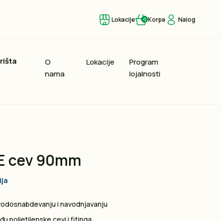
Lokacije
Korpa
Nalog
0
rišta
O
Lokacije
Program
nama
lojalnosti
PE cev 90mm
ija
 vodosnabdevanju i navodnjavanju
đu polietilenske cevi i fitinga