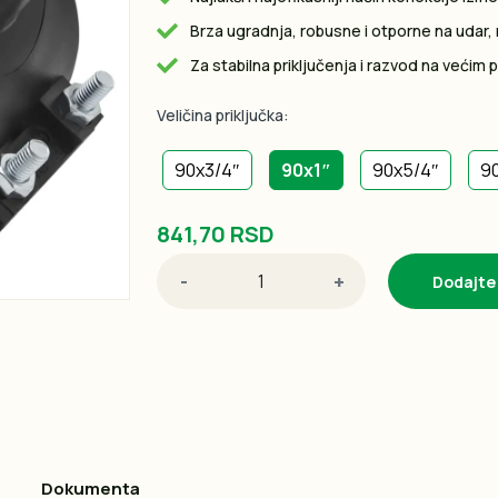
Brza ugradnja, robusne i otporne na udar, r
Za stabilna priključenja i razvod na većim 
Veličina priključka:
90x3/4″
90x1″
90x5/4″
9
841,70 RSD
-
+
Dodajte
Dokumenta