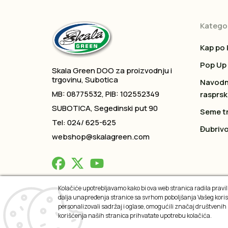
Kategor
Kap po 
Pop Up
Skala Green DOO za proizvodnju i
trgovinu, Subotica
Navodn
MB: 08775532, PIB: 102552349
rasprsk
SUBOTICA, Segedinski put 90
Seme t
Tel: 024/ 625-625
Đubrivo
webshop@skalagreen.com
Kolačiće upotrebljavamo kako bi ova web stranica radila praviln
dalja unapređenja stranice sa svrhom poboljšanja Vašeg koris
2026 © All rights reserved
personalizovali sadržaj i oglase, omogućili značaj društvenih
korišćenja naših stranica prihvatate upotrebu kolačića.