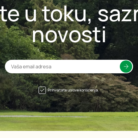
te u toku, saz
novosti
Prihvatate uslove korišćenja.