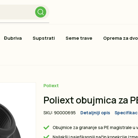
Đubriva
Supstrati
Seme trave
Oprema za dvo
Poliext
Poliext obujmica za 
SKU: 90000695
Detaljniji opis
Specifikac
Obujmice za grananje sa PE magistrale u
Najlakši i najefikasniji način konekcije izme