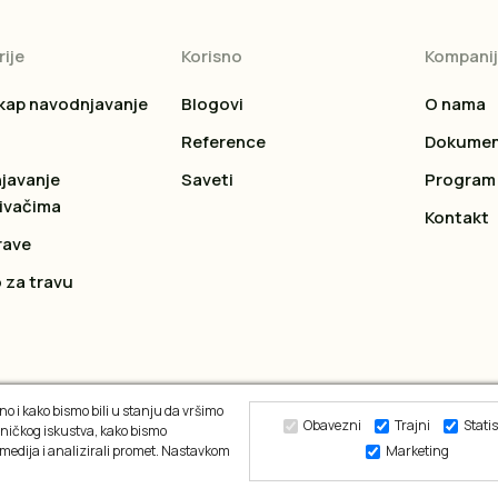
ije
Korisno
Kompani
kap navodnjavanje
Blogovi
O nama
Reference
Dokumen
javanje
Saveti
Program 
ivačima
Kontakt
rave
 za travu
o i kako bismo bili u stanju da vršimo
Obavezni
Trajni
Statis
ničkog iskustva, kako bismo
 medija i analizirali promet. Nastavkom
Marketing