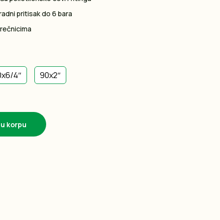
adni pritisak do 6 bara
prečnicima
0x6/4″
90x2″
 u korpu