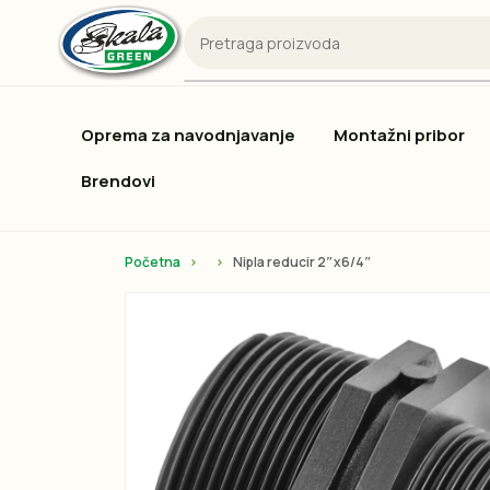
Oprema za navodnjavanje
Montažni pribor
Brendovi
Početna
Nipla reducir 2″x6/4″