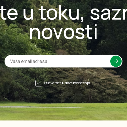
te u toku, saz
novosti
Prihvatate uslove korišćenja.