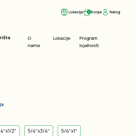
Lokacije
Korpa
Nalog
0
rišta
O
Lokacije
Program
nama
lojalnosti
ja
/4″x1/2″
5/4″x3/4″
5/4″x1″