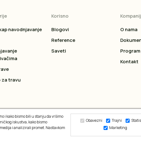
ije
Korisno
Kompani
kap navodnjavanje
Blogovi
O nama
Reference
Dokumen
javanje
Saveti
Program 
ivačima
Kontakt
rave
 za travu
o i kako bismo bili u stanju da vršimo
Obavezni
Trajni
Statis
ničkog iskustva, kako bismo
 medija i analizirali promet. Nastavkom
Marketing