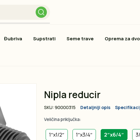
Đubriva
Supstrati
Seme trave
Oprema za dvo
Nipla reducir
SKU: 90000315
Detaljniji opis
Specifikaci
Veličina priključka:
1″x1/2″
1″x3/4″
2″x6/4″
3