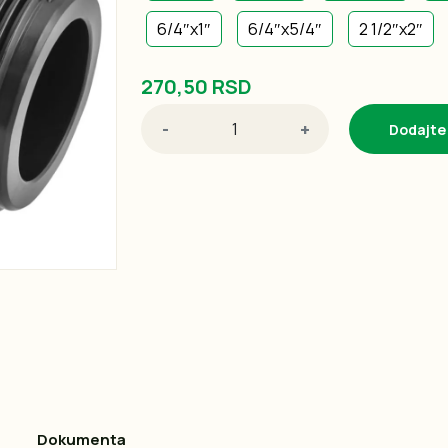
6/4″x1″
6/4″x5/4″
2 1/2″x2″
270,50 RSD
-
+
Dodajte
Dokumenta