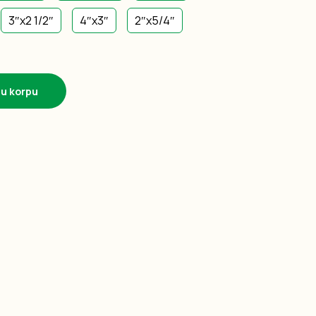
3″x2 1/2″
4″x3″
2″x5/4″
 u korpu