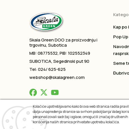
Kategor
Kap po 
Pop Up
Skala Green DOO za proizvodnju i
trgovinu, Subotica
Navodn
MB: 08775532, PIB: 102552349
rasprsk
SUBOTICA, Segedinski put 90
Seme t
Tel: 024/ 625-625
Đubrivo
webshop@skalagreen.com
Kolačiće upotrebljavamo kako bi ova web stranica radila praviln
dalja unapređenja stranice sa svrhom poboljšanja Vašeg koris
2026 © All rights reserved
personalizovali sadržaj i oglase, omogućili značaj društvenih
korišćenja naših stranica prihvatate upotrebu kolačića.