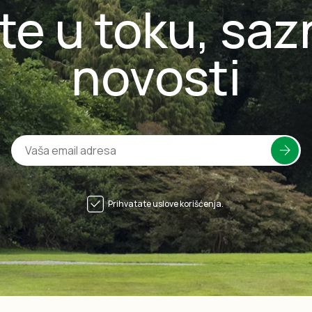
te u toku, saz
novosti
Prihvatate uslove korišćenja.