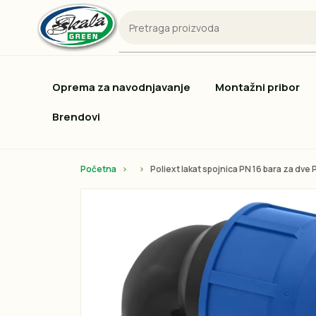
Oprema za navodnjavanje
Montažni pribor
Brendovi
Početna
Poliext lakat spojnica PN 16 bara za dve