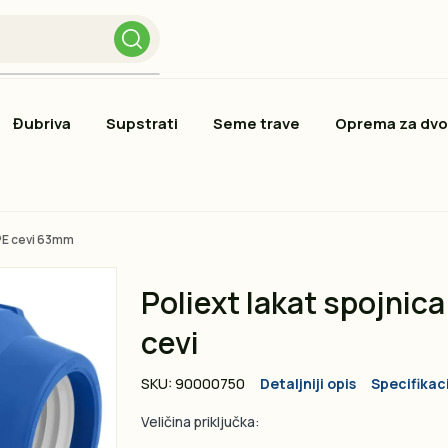
Đubriva
Supstrati
Seme trave
Oprema za dvo
 PE cevi 63mm
Poliext lakat spojnica
cevi
SKU: 90000750
Detaljniji opis
Specifikac
Veličina priključka: