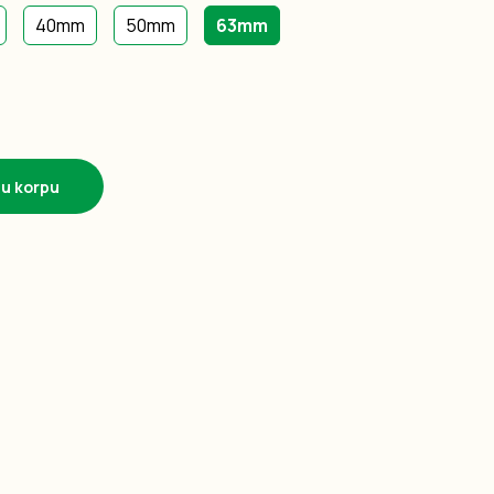
40mm
50mm
63mm
 u korpu