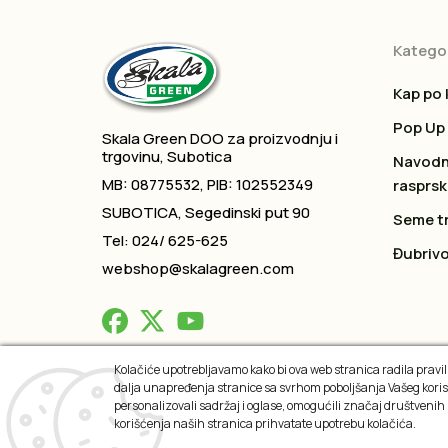
Kategor
Kap po 
Pop Up
Skala Green DOO za proizvodnju i
trgovinu, Subotica
Navodn
MB: 08775532, PIB: 102552349
rasprsk
SUBOTICA, Segedinski put 90
Seme t
Tel: 024/ 625-625
Đubrivo
webshop@skalagreen.com
Kolačiće upotrebljavamo kako bi ova web stranica radila praviln
dalja unapređenja stranice sa svrhom poboljšanja Vašeg koris
2026 © All rights reserved
personalizovali sadržaj i oglase, omogućili značaj društvenih
korišćenja naših stranica prihvatate upotrebu kolačića.