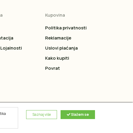
ja
Kupovina
Politika privatnosti
tacija
Reklamacije
Lojalnosti
Uslovi plaćanja
Kako kupiti
Povrat
tika
Saznaj više
Slažem se