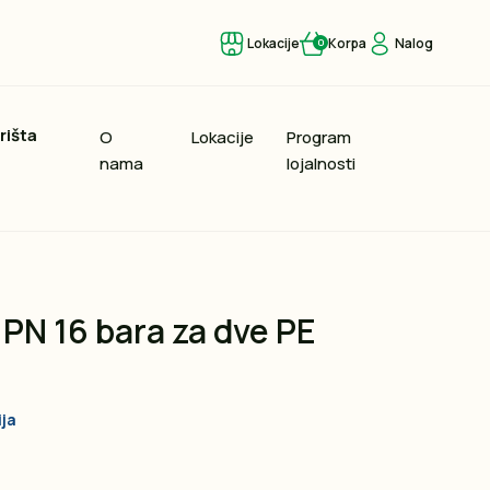
Lokacije
Korpa
Nalog
0
rišta
O
Lokacije
Program
nama
lojalnosti
 PN 16 bara za dve PE
ija