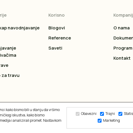
ije
Korisno
Kompani
kap navodnjavanje
Blogovi
O nama
Reference
Dokumen
javanje
Saveti
Program 
ivačima
Kontakt
rave
 za travu
o i kako bismo bili u stanju da vršimo
Obavezni
Trajni
Statis
ničkog iskustva, kako bismo
 medija i analizirali promet. Nastavkom
Marketing