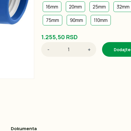
16mm
20mm
25mm
32mm
75mm
90mm
110mm
1.255,50 RSD
-
+
Dodajte
Dokumenta