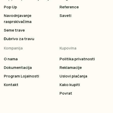
Pop Up
Reference
Navodnjavanje
Saveti
rasprskivačima
Seme trave
Đubrivo za travu
Kompanija
Kupovina
O nama
Politika privatnosti
Dokumentacija
Reklamacije
Program Lojalnosti
Uslovi plaćanja
Kontakt
Kako kupiti
Povrat