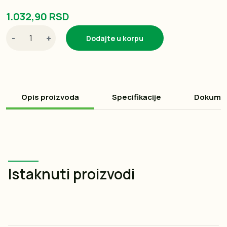
1.032,90 RSD
-
+
Dodajte u korpu
Opis proizvoda
Specifikacije
Dokume
Istaknuti proizvodi