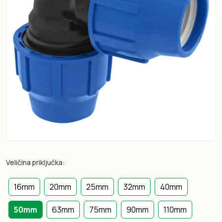
Veličina priključka:
16mm
20mm
25mm
32mm
40mm
50mm
63mm
75mm
90mm
110mm