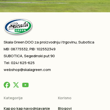
Skala Green DOO za proizvodnju i trgovinu, Subotica
MB: 08775532, PIB: 102552349
SUBOTICA, Segedinski put 90
Tel: 024/ 625-625
webshop@skalagreen.com
Kategorije
Korisno
Kap po kap navodnjavanje
Blogovi