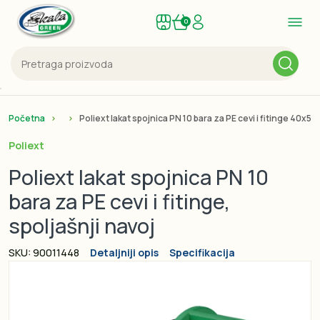
0
Početna
Poliext lakat spojnica PN 10 bara za PE cevi i fitinge 40x5/4
Poliext
Poliext lakat spojnica PN 10
bara za PE cevi i fitinge,
spoljašnji navoj
SKU: 90011448
Detaljniji opis
Specifikacija