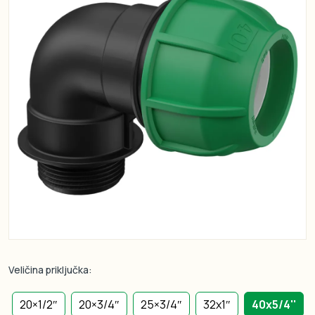
Veličina priključka:
20×1/2″
20×3/4″
25×3/4″
32x1″
40x5/4''