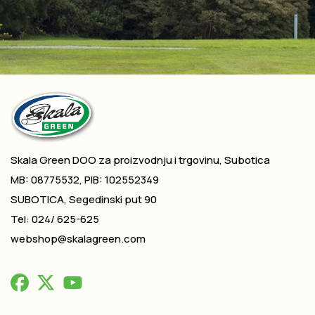
Skala Green DOO za proizvodnju i trgovinu, Subotica
MB: 08775532, PIB: 102552349
SUBOTICA, Segedinski put 90
Tel: 024/ 625-625
webshop@skalagreen.com