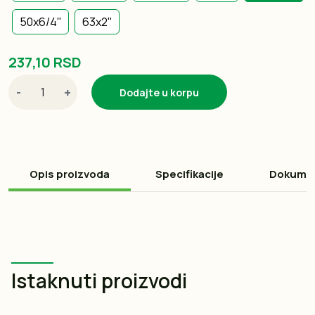
50x6/4''
63x2''
237,10 RSD
-
+
Dodajte u korpu
Opis proizvoda
Specifikacije
Dokume
Istaknuti proizvodi