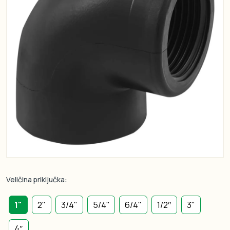
Veličina priključka:
1"
2"
3/4"
5/4''
6/4"
1/2″
3"
4″