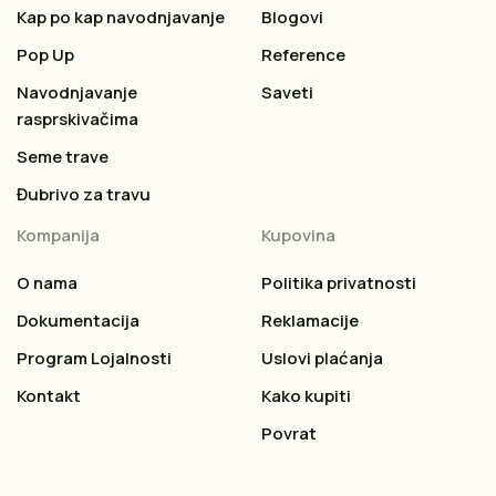
Kap po kap navodnjavanje
Blogovi
Pop Up
Reference
Navodnjavanje
Saveti
rasprskivačima
Seme trave
Đubrivo za travu
Kompanija
Kupovina
O nama
Politika privatnosti
Dokumentacija
Reklamacije
Program Lojalnosti
Uslovi plaćanja
Kontakt
Kako kupiti
Povrat