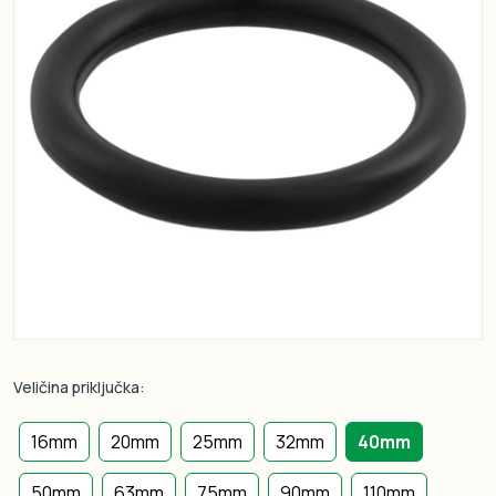
Veličina priključka:
16mm
20mm
25mm
32mm
40mm
50mm
63mm
75mm
90mm
110mm