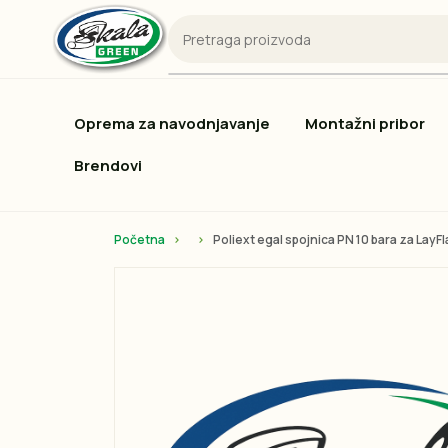
Oprema za navodnjavanje
Montažni pribor
Brendovi
Početna
Poliext egal spojnica PN 10 bara za Lay