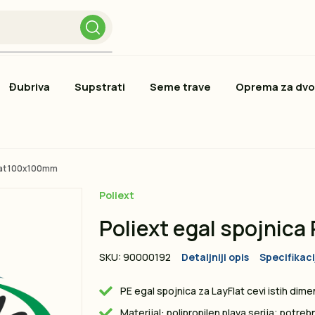
Đubriva
Supstrati
Seme trave
Oprema za dvo
Flat 100x100mm
Poliext
Poliext egal spojnica 
SKU: 90000192
Detaljniji opis
Specifikaci
PE egal spojnica za LayFlat cevi istih dimen
Materijal: polipropilen plava serija; potreb