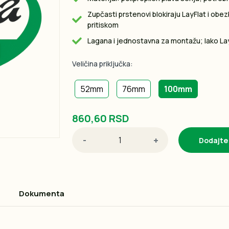
Zupčasti prstenovi blokiraju LayFlat i obe
pritiskom
Lagana i jednostavna za montažu; lako Lay
Veličina priključka:
52mm
76mm
100mm
860,60 RSD
-
+
Dodajte
Dokumenta