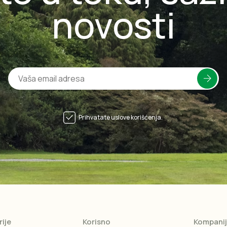
novosti
Prihvatate uslove korišćenja.
ije
Korisno
Kompani