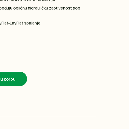
zbeđuju odličnu hidrauličku zaptivenost pod
Flat‑LayFlat spajanje
 u korpu