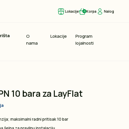
Lokacije
Korpa
Nalog
0
rišta
O
Lokacije
Program
nama
lojalnosti
PN 10 bara za LayFlat
ja
zija; maksimalni radni pritisak 10 bar
na šelna za pravilnu instalaciju