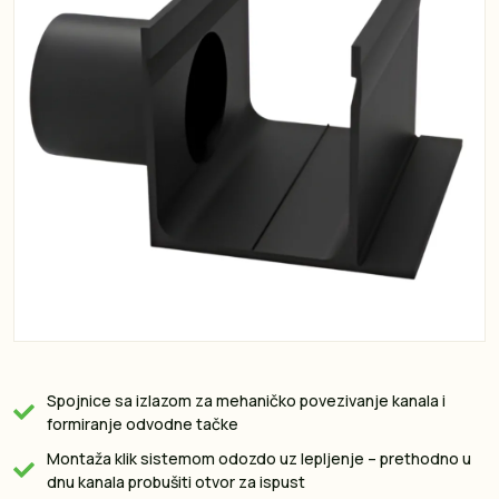
Spojnice sa izlazom za mehaničko povezivanje kanala i
formiranje odvodne tačke
Montaža klik sistemom odozdo uz lepljenje – prethodno u
dnu kanala probušiti otvor za ispust