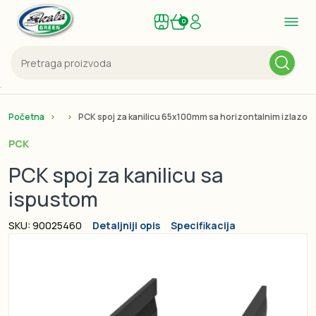
0
Početna
PCK spoj za kanilicu 65x100mm sa horizontalnim izlazom
PCK
PCK spoj za kanilicu sa
ispustom
SKU: 90025460
Detaljniji opis
Specifikacija