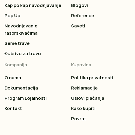
Kap po kap navodnjavanje
Blogovi
Pop Up
Reference
Navodnjavanje
Saveti
rasprskivačima
Seme trave
Đubrivo za travu
Kompanija
Kupovina
O nama
Politika privatnosti
Dokumentacija
Reklamacije
Program Lojalnosti
Uslovi plaćanja
Kontakt
Kako kupiti
Povrat