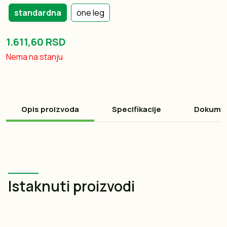
standardna
one leg
1.611,60 RSD
Nema na stanju
Opis proizvoda
Specifikacije
Dokume
Istaknuti proizvodi