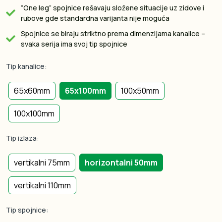
“One leg” spojnice rešavaju složene situacije uz zidove i
rubove gde standardna varijanta nije moguća
Spojnice se biraju striktno prema dimenzijama kanalice –
svaka serija ima svoj tip spojnice
Tip kanalice:
65x60mm
65x100mm
100x50mm
100x100mm
Tip izlaza:
vertikalni 75mm
horizontalni 50mm
vertikalni 110mm
Tip spojnice: