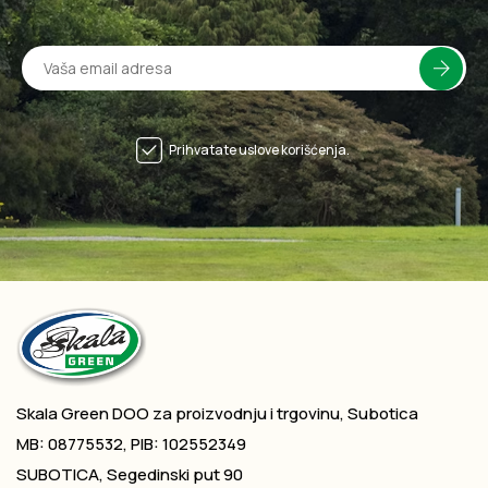
Prihvatate uslove korišćenja.
Skala Green DOO za proizvodnju i trgovinu, Subotica
MB: 08775532, PIB: 102552349
SUBOTICA, Segedinski put 90