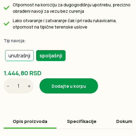
Otpornost na koroziju za dugogodišnju upotrebu, precizno
obrađeni navoji za vezu bez curenja
Lako otvaranje i zatvaranje čak i pri radu rukavicama,
otpornost na tipične terenske uslove
Tip navoja:
unutrašnji
spoljašnji
1.444,80 RSD
-
+
Dodajte u korpu
Opis proizvoda
Specifikacije
Dokume