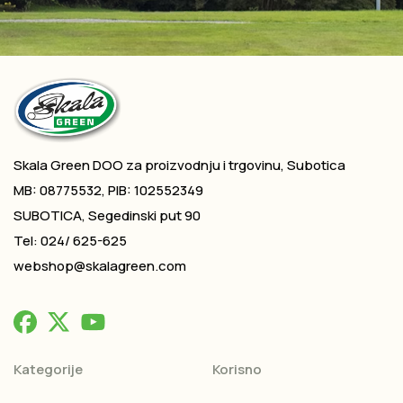
Skala Green DOO za proizvodnju i trgovinu, Subotica
MB: 08775532, PIB: 102552349
SUBOTICA, Segedinski put 90
Tel: 024/ 625-625
webshop@skalagreen.com
Kategorije
Korisno