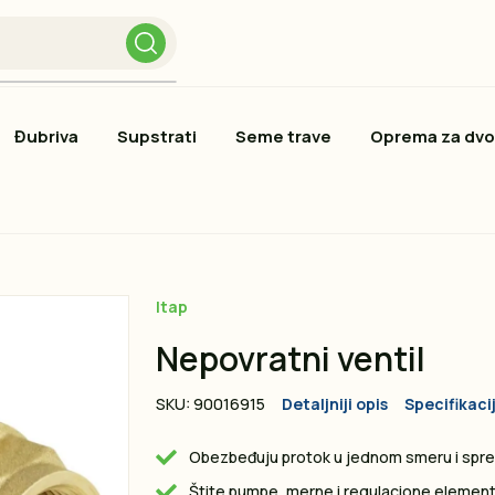
Đubriva
Supstrati
Seme trave
Oprema za dvo
Itap
Nepovratni ventil
SKU: 90016915
Detaljniji opis
Specifikaci
Obezbeđuju protok u jednom smeru i spre
Štite pumpe, merne i regulacione element