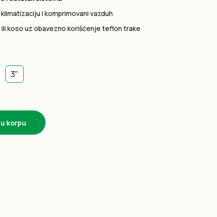
 klimatizaciju i komprimovani vazduh
 ili koso uz obavezno korišćenje teflon trake
3"
 u korpu