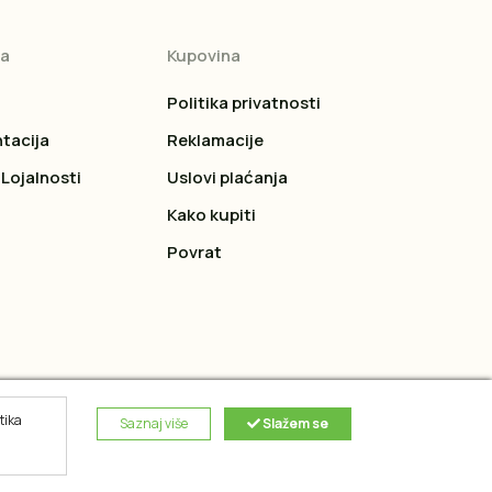
ja
Kupovina
Politika privatnosti
tacija
Reklamacije
Lojalnosti
Uslovi plaćanja
Kako kupiti
Povrat
tika
Saznaj više
Slažem se