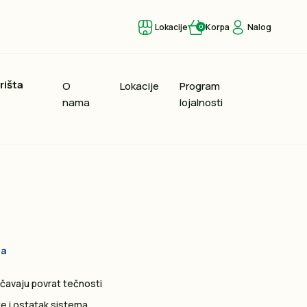
Lokacije
Korpa
Nalog
0
rišta
O
Lokacije
Program
nama
lojalnosti
ja
čavaju povrat tečnosti
e i ostatak sistema