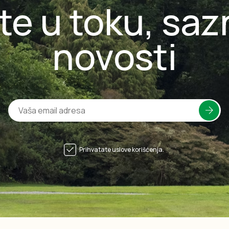
te u toku, saz
novosti
Prihvatate uslove korišćenja.