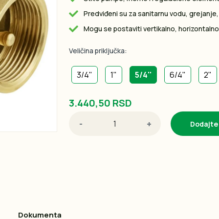
Predviđeni su za sanitarnu vodu, grejanje,
Mogu se postaviti vertikalno, horizontalno
Veličina priključka:
3/4"
1"
5/4''
6/4"
2"
3.440,50 RSD
-
+
Dodajte
Dokumenta