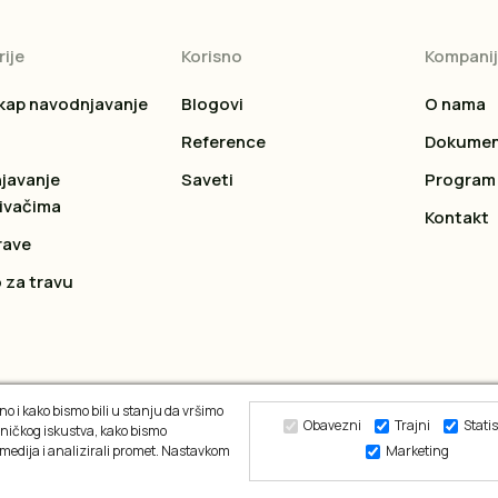
ije
Korisno
Kompani
kap navodnjavanje
Blogovi
O nama
Reference
Dokumen
javanje
Saveti
Program 
ivačima
Kontakt
rave
 za travu
o i kako bismo bili u stanju da vršimo
Obavezni
Trajni
Statis
ničkog iskustva, kako bismo
 medija i analizirali promet. Nastavkom
Marketing