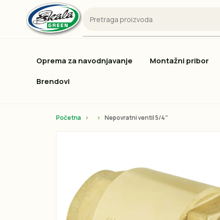
Oprema za navodnjavanje
Montažni pribor
Brendovi
Početna
Nepovratni ventil 5/4″