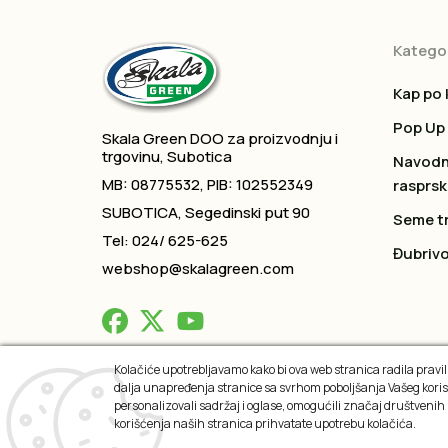
Kategor
Kap po 
Pop Up
Skala Green DOO za proizvodnju i
trgovinu, Subotica
Navodn
MB: 08775532, PIB: 102552349
rasprsk
SUBOTICA, Segedinski put 90
Seme t
Tel: 024/ 625-625
Đubrivo
webshop@skalagreen.com
Kolačiće upotrebljavamo kako bi ova web stranica radila praviln
dalja unapređenja stranice sa svrhom poboljšanja Vašeg koris
2026 © All rights reserved
personalizovali sadržaj i oglase, omogućili značaj društvenih
korišćenja naših stranica prihvatate upotrebu kolačića.