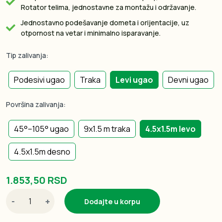
Rotator telima, jednostavne za montažu i održavanje.
Jednostavno podešavanje dometa i orijentacije, uz
otpornost na vetar i minimalno isparavanje.
Tip zalivanja:
Podesivi ugao
Traka
Levi ugao
Devni ugao
Površina zalivanja:
45°–105° ugao
9x1.5 m traka
4.5x1.5m levo
4.5x1.5m desno
1.853,50 RSD
-
+
Dodajte u korpu