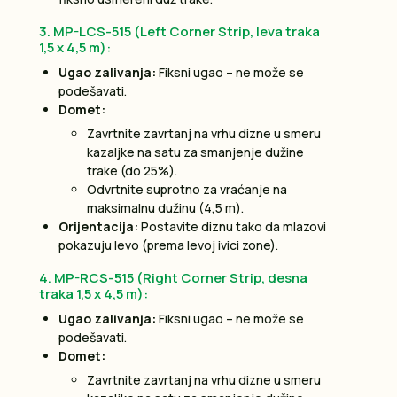
3. MP-LCS-515 (Left Corner Strip, leva traka
1,5 x 4,5 m):
Ugao zalivanja:
Fiksni ugao – ne može se
podešavati.
Domet:
Zavrtnite zavrtanj na vrhu dizne u smeru
kazaljke na satu za smanjenje dužine
trake (do 25%).
Odvrtnite suprotno za vraćanje na
maksimalnu dužinu (4,5 m).
Orijentacija:
Postavite diznu tako da mlazovi
pokazuju levo (prema levoj ivici zone).
4. MP-RCS-515 (Right Corner Strip, desna
traka 1,5 x 4,5 m):
Ugao zalivanja:
Fiksni ugao – ne može se
podešavati.
Domet:
Zavrtnite zavrtanj na vrhu dizne u smeru