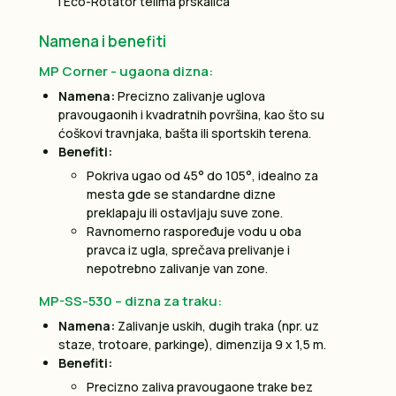
i Eco-Rotator telima prskalica
Namena i benefiti
MP Corner - ugaona dizna:
Namena:
Precizno zalivanje uglova
pravougaonih i kvadratnih površina, kao što su
ćoškovi travnjaka, bašta ili sportskih terena.
Benefiti:
Pokriva ugao od 45° do 105°, idealno za
mesta gde se standardne dizne
preklapaju ili ostavljaju suve zone.
Ravnomerno raspoređuje vodu u oba
pravca iz ugla, sprečava prelivanje i
nepotrebno zalivanje van zone.
MP-SS-530 – dizna za traku:
Namena:
Zalivanje uskih, dugih traka (npr. uz
staze, trotoare, parkinge), dimenzija 9 x 1,5 m.
Benefiti:
Precizno zaliva pravougaone trake bez