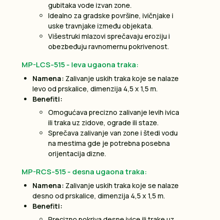
gubitaka vode izvan zone.
Idealno za gradske površine, ivičnjake i
uske travnjake između objekata.
Višestruki mlazovi sprečavaju eroziju i
obezbeđuju ravnomernu pokrivenost.
MP-LCS-515 - leva ugaona traka:
Namena:
Zalivanje uskih traka koje se nalaze
levo od prskalice, dimenzija 4,5 x 1,5 m.
Benefiti:
Omogućava precizno zalivanje levih ivica
ili traka uz zidove, ograde ili staze.
Sprečava zalivanje van zone i štedi vodu
na mestima gde je potrebna posebna
orijentacija dizne.
MP-RCS-515 - desna ugaona traka:
Namena:
Zalivanje uskih traka koje se nalaze
desno od prskalice, dimenzija 4,5 x 1,5 m.
Benefiti:
Precizno pokriva desne ivice ili trake uz