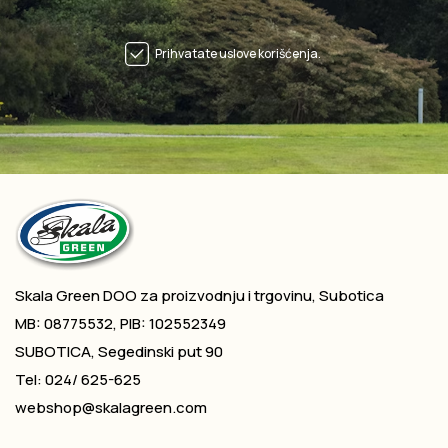
Prihvatate uslove korišćenja.
Skala Green DOO za proizvodnju i trgovinu, Subotica
MB: 08775532, PIB: 102552349
SUBOTICA, Segedinski put 90
Tel: 024/ 625-625
webshop@skalagreen.com