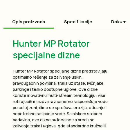
Opis proizvoda
Specifikacije
Dokume
Hunter MP Rotator
specijalne dizne
Hunter MP Rotator specijalne dizne predstavljaju
optimalno rešenje za zalivanje uskih,
pravougaonih površina, traka uz staze, ivičnjake,
parkinge i teško dostupne uglove. Ove dizne
koriste inovativnu multi-stream tehnologiju: više
rotirajućih mlazova ravnomerno raspoređuje vodu
po celoj zoni, čime se sprečava erozija, oticanje i
nepotrebno rasipanje vode. Sa niskom stopom
padavina, ove dizne su idealne za precizno
zalivanje traka i uglova, gde standardne kružne ili