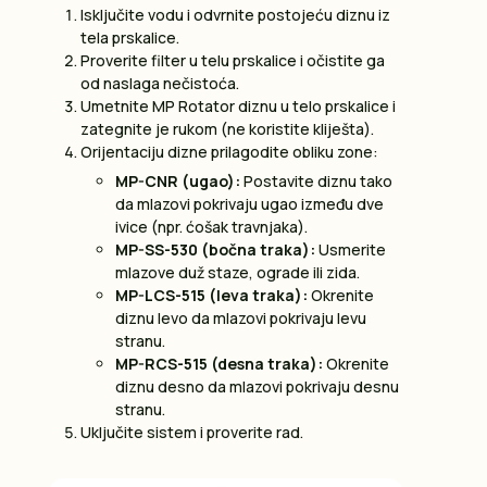
Isključite vodu i odvrnite postojeću diznu iz
tela prskalice.
Proverite filter u telu prskalice i očistite ga
od naslaga nečistoća.
Umetnite MP Rotator diznu u telo prskalice i
zategnite je rukom (ne koristite kliješta).
Orijentaciju dizne prilagodite obliku zone:
MP-CNR (ugao):
Postavite diznu tako
da mlazovi pokrivaju ugao između dve
ivice (npr. ćošak travnjaka).
MP-SS-530 (bočna traka):
Usmerite
mlazove duž staze, ograde ili zida.
MP-LCS-515 (leva traka):
Okrenite
diznu levo da mlazovi pokrivaju levu
stranu.
MP-RCS-515 (desna traka):
Okrenite
diznu desno da mlazovi pokrivaju desnu
stranu.
Uključite sistem i proverite rad.