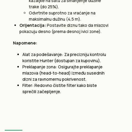
kazaljke na satu za smanjenje dužine
trake (do 25%).
Odvrtnite suprotno za vraćanje na
maksimalnu dužinu (4,5 m).
Orijentacija:
Postavite diznu tako da mlazovi
pokazuju desno (prema desnoj ivici zone).
Napomene:
Alat za podešavanje: Za precizniju kontrolu
koristite Hunter (dostupan za kupovinu).
Preklapanje zona: Osigurajte preklapanje
mlazova (head-to-head) između susednih
dizni za ravnomernu pokrivenost.
Filter: Redovno čistite filter kako biste
sprečili začepljenje.