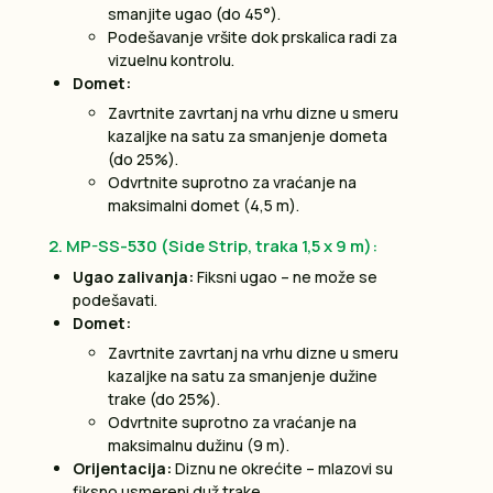
smanjite ugao (do 45°).
Podešavanje vršite dok prskalica radi za
vizuelnu kontrolu.
Domet:
Zavrtnite zavrtanj na vrhu dizne u smeru
kazaljke na satu za smanjenje dometa
(do 25%).
Odvrtnite suprotno za vraćanje na
maksimalni domet (4,5 m).
2. MP-SS-530 (Side Strip, traka 1,5 x 9 m):
Ugao zalivanja:
Fiksni ugao – ne može se
podešavati.
Domet:
Zavrtnite zavrtanj na vrhu dizne u smeru
kazaljke na satu za smanjenje dužine
trake (do 25%).
Odvrtnite suprotno za vraćanje na
maksimalnu dužinu (9 m).
Orijentacija:
Diznu ne okrećite – mlazovi su
fiksno usmereni duž trake.