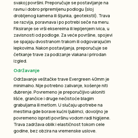
svakoj površini. Preporučuje se postavljanje na
ravnu i dobro pripremljenu podlogu (sloj
drobljenog kamena ili šljunka, geotekstil). Trava
se razvija, poravnava i po potrebi seče na meru.
Fiksiranje se vrši eksereima ili lepljenjem ivica, u
zavisnosti od podloge. Za veće površine, spojevi
se spajaju dvostranom trakom ili odgovarajućim
lepkovima. Nakon postavljanja, preporučuje se
četkanje trave za podizanje vlakana i prirodan
izgled.
Održavanje
Održavanje veštačke trave Evergreen 40mm je
minimalno. Nije potrebno zalivanje, košenje niti
đubrenje. Povremeno je preporučljivo ukloniti
lišće, grančice i druge nečistoće blagim
grabuljama ili metlom. U slučaju upotrebe na
mestima gde borave kućni ljubimci, dovoljno je
povremeno isprati površinu vodom radi higijene.
Trava zadržava oblik i elastičnost tokom cele
godine, bez obzira na vremenske uslove.