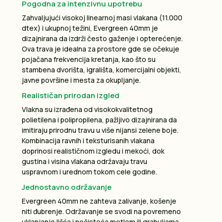
Pogodna za intenzivnu upotrebu
Zahvaljujući visokoj linearnoj masi vlakana (11.000
dtex) i ukupnoj težini, Evergreen 40mm je
dizajnirana da izdrži često gaženje i opterećenje.
Ova trava je idealna za prostore gde se očekuje
pojačana frekvencija kretanja, kao što su
stambena dvorišta, igrališta, komercijalni objekti,
javne površine i mesta za okupljanje.
Realističan prirodan izgled
Vlakna su izrađena od visokokvalitetnog
polietilena i polipropilena, pažljivo dizajnirana da
imitiraju prirodnu travu u više nijansi zelene boje.
Kombinacija ravnih i teksturisanih vlakana
doprinosi realističnom izgledu i mekoći, dok
gustina i visina vlakana održavaju travu
uspravnom i urednom tokom cele godine.
Jednostavno održavanje
Evergreen 40mm ne zahteva zalivanje, košenje
niti đubrenje. Održavanje se svodi na povremeno
uklanjanje lišća i nečistoća metlom ili grabuljama.