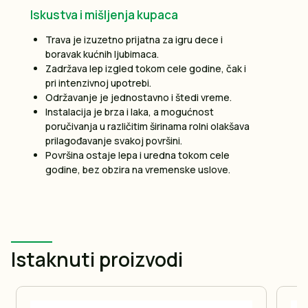
Iskustva i mišljenja kupaca
Trava je izuzetno prijatna za igru dece i
boravak kućnih ljubimaca.
Zadržava lep izgled tokom cele godine, čak i
pri intenzivnoj upotrebi.
Održavanje je jednostavno i štedi vreme.
Instalacija je brza i laka, a mogućnost
poručivanja u različitim širinama rolni olakšava
prilagođavanje svakoj površini.
Površina ostaje lepa i uredna tokom cele
godine, bez obzira na vremenske uslove.
Istaknuti proizvodi