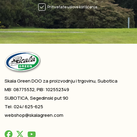
Prihvatate uslove korišćenja.
Skala Green DOO za proizvodnju i trgovinu, Subotica
MB: 08775532, PIB: 102552349
SUBOTICA, Segedinski put 90
Tel: 024/ 625-625
webshop@skalagreen.com