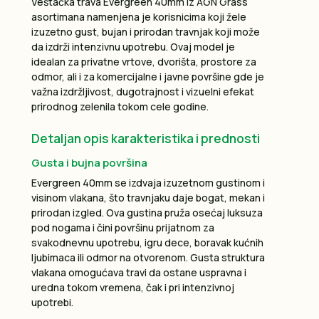
Veštačka trava Evergreen 40mm iz AGN Grass
asortimana namenjena je korisnicima koji žele
izuzetno gust, bujan i prirodan travnjak koji može
da izdrži intenzivnu upotrebu. Ovaj model je
idealan za privatne vrtove, dvorišta, prostore za
odmor, ali i za komercijalne i javne površine gde je
važna izdržljivost, dugotrajnost i vizuelni efekat
prirodnog zelenila tokom cele godine.
Detaljan opis karakteristika i prednosti
Gusta i bujna površina
Evergreen 40mm se izdvaja izuzetnom gustinom i
visinom vlakana, što travnjaku daje bogat, mekan i
prirodan izgled. Ova gustina pruža osećaj luksuza
pod nogama i čini površinu prijatnom za
svakodnevnu upotrebu, igru dece, boravak kućnih
ljubimaca ili odmor na otvorenom. Gusta struktura
vlakana omogućava travi da ostane uspravna i
uredna tokom vremena, čak i pri intenzivnoj
upotrebi.