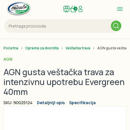
0
Početna
Oprema za dvorišta
Veštačka trava
AGN gusta veštačk
AGN
AGN gusta veštačka trava za
intenzivnu upotrebu Evergreen
40mm
SKU: 90025124
Detaljniji opis
Specifikacija