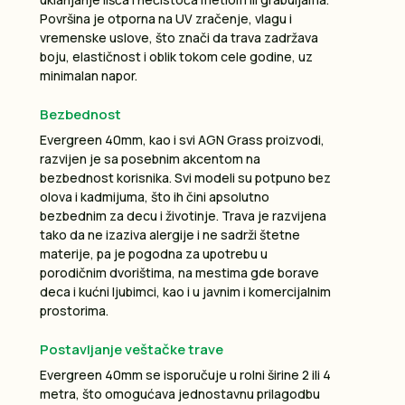
Površina je otporna na UV zračenje, vlagu i
vremenske uslove, što znači da trava zadržava
boju, elastičnost i oblik tokom cele godine, uz
minimalan napor.
Bezbednost
Evergreen 40mm, kao i svi AGN Grass proizvodi,
razvijen je sa posebnim akcentom na
bezbednost korisnika. Svi modeli su potpuno bez
olova i kadmijuma, što ih čini apsolutno
bezbednim za decu i životinje. Trava je razvijena
tako da ne izaziva alergije i ne sadrži štetne
materije, pa je pogodna za upotrebu u
porodičnim dvorištima, na mestima gde borave
deca i kućni ljubimci, kao i u javnim i komercijalnim
prostorima.
Postavljanje veštačke trave
Evergreen 40mm se isporučuje u rolni širine 2 ili 4
metra, što omogućava jednostavnu prilagodbu