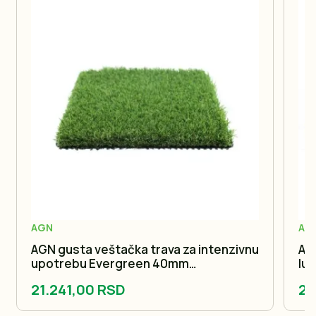
AGN
AG
AGN gusta veštačka trava za intenzivnu
AG
upotrebu Evergreen 40mm
lu
200x300cm
20
21.241,00 RSD
24