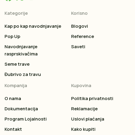
Kategorije
Korisno
Kap po kap navodnjavanje
Blogovi
Pop Up
Reference
Navodnjavanje
Saveti
rasprskivačima
Seme trave
Đubrivo za travu
Kompanija
Kupovina
O nama
Politika privatnosti
Dokumentacija
Reklamacije
Program Lojalnosti
Uslovi plaćanja
Kontakt
Kako kupiti