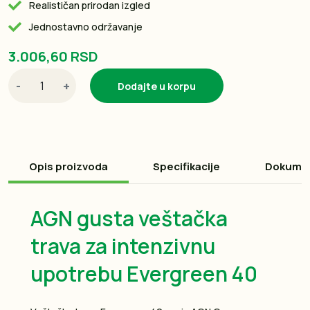
Realističan prirodan izgled
Jednostavno održavanje
3.006,60 RSD
-
+
Dodajte u korpu
Opis proizvoda
Specifikacije
Dokume
AGN gusta veštačka
trava za intenzivnu
upotrebu Evergreen 40