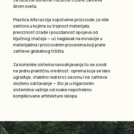
širom sveta.
Plastica Alfa razvija sopstvene proizvode za više
sektora u kojima su trajnost materijala,
preciznost izrade i pouzdanost spojeva od
ključnog značaja — uz naglasak na inovacije u
materijalima i proizvodnim procesima koji prate
zahteve globalnog tržišta.
Za korisnike sistema navodnjavanja to se svodi
na jednu praktičnu vrednost: oprema koja se lako
ugrađuje, stabilno radi kroz sezonu i ne zahteva
složeno održavanje — što je u irigacionim
sistemima važnije od svake nepotrebno
komplikovane arhitekture sklopa.