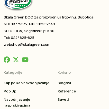
Skala Green DOO za proizvodnju i trgovinu, Subotica
MB: 08775532, PIB: 102552349
SUBOTICA, Segedinski put 90
Tel: 024/ 625-625
webshop@skalagreen.com
Kategorije
Korisno
Kap po kap navodnjavanje
Blogovi
Pop Up
Reference
Navodnjavanje
Saveti
rasprskivačima