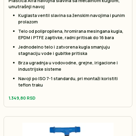
Plastica Alfa navojna slavina sa metalnom kuglom,
unutrašnji navoj
Kuglasta ventil slavina sa ženskim navojima i punim
prolazom
Telo od polipropilena, hromirana mesingana kugla,
EPDM i PTFE zaptivke, radni pritisak do 16 bara
Jednodelno telo i zatvorena kugla smanjuju
stagnaciju vode i gubitke pritiska
Brza ugradnja u vodovodne, grejne, irigacione i
industrijske sisteme
Navoji po ISO 7-1 standardu, pri montaži koristiti
teflon traku
1.349,80 RSD