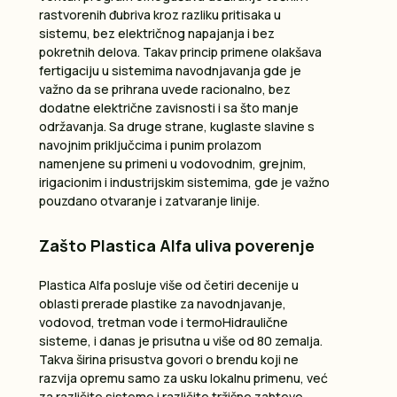
rastvorenih đubriva kroz razliku pritisaka u
sistemu, bez električnog napajanja i bez
pokretnih delova. Takav princip primene olakšava
fertigaciju u sistemima navodnjavanja gde je
važno da se prihrana uvede racionalno, bez
dodatne električne zavisnosti i sa što manje
održavanja. Sa druge strane, kuglaste slavine s
navojnim priključcima i punim prolazom
namenjene su primeni u vodovodnim, grejnim,
irigacionim i industrijskim sistemima, gde je važno
pouzdano otvaranje i zatvaranje linije.
Zašto Plastica Alfa uliva poverenje
Plastica Alfa posluje više od četiri decenije u
oblasti prerade plastike za navodnjavanje,
vodovod, tretman vode i termoHidraulične
sisteme, i danas je prisutna u više od 80 zemalja.
Takva širina prisustva govori o brendu koji ne
razvija opremu samo za usku lokalnu primenu, već
za različite sisteme i različite tržišne zahteve