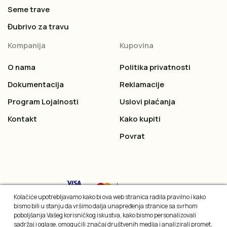
Seme trave
Đubrivo za travu
Kompanija
Kupovina
O nama
Politika privatnosti
Dokumentacija
Reklamacije
Program Lojalnosti
Uslovi plaćanja
Kontakt
Kako kupiti
Povrat
Kolačiće upotrebljavamo kako bi ova web stranica radila pravilno i kako
bismo bili u stanju da vršimo dalja unapređenja stranice sa svrhom
poboljšanja Vašeg korisničkog iskustva, kako bismo personalizovali
sadržaj i oglase, omogućili značaj društvenih medija i analizirali promet.