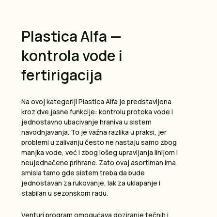
Plastica Alfa —
kontrola vode i
fertirigacija
Na ovoj kategoriji Plastica Alfa je predstavljena
kroz dve jasne funkcije: kontrolu protoka vode i
jednostavno ubacivanje hraniva u sistem
navodnjavanja. To je važna razlika u praksi, jer
problemi u zalivanju često ne nastaju samo zbog
manjka vode, već i zbog lošeg upravljanja linijom i
neujednačene prihrane. Zato ovaj asortiman ima
smisla tamo gde sistem treba da bude
jednostavan za rukovanje, lak za uklapanje i
stabilan u sezonskom radu.
Venturi program omogućava doziranje tečnih i