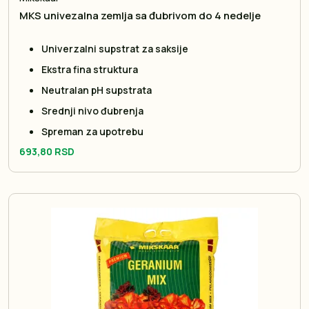
MKS univezalna zemlja sa đubrivom do 4 nedelje
Univerzalni supstrat za saksije
Ekstra fina struktura
Neutralan pH supstrata
Srednji nivo đubrenja
Spreman za upotrebu
693,80 RSD