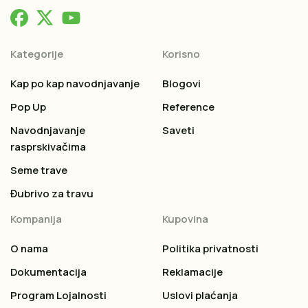
Kategorije
Korisno
Kap po kap navodnjavanje
Blogovi
Pop Up
Reference
Navodnjavanje
Saveti
rasprskivačima
Seme trave
Đubrivo za travu
Kompanija
Kupovina
O nama
Politika privatnosti
Dokumentacija
Reklamacije
Program Lojalnosti
Uslovi plaćanja