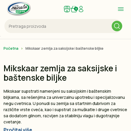
0
Početna
Mikskaar zemlja za saksijske i baštenske biljke
Mikskaar zemlja za saksijske i
baštenske biljke
Mikskaar supstrati namenjeni su saksijskim i baštenskim
biljkama, sa rešenjima za univerzalnu upotrebu i specijalizovanu
negu cvetnica. U ponudi su zemlja sa startnim đubrivom za
različite vrste cveća, kao i supstrat za muškatle i druge cvetnice
sa dodatom glinom, razvijen za stabilniju vlagu i dugotrajnije
cvetanje.
Pročitaj više