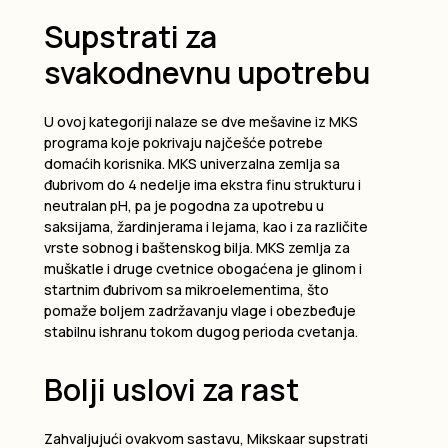
Supstrati za
svakodnevnu upotrebu
U ovoj kategoriji nalaze se dve mešavine iz MKS
programa koje pokrivaju najčešće potrebe
domaćih korisnika. MKS univerzalna zemlja sa
đubrivom do 4 nedelje ima ekstra finu strukturu i
neutralan pH, pa je pogodna za upotrebu u
saksijama, žardinjerama i lejama, kao i za različite
vrste sobnog i baštenskog bilja. MKS zemlja za
muškatle i druge cvetnice obogaćena je glinom i
startnim đubrivom sa mikroelementima, što
pomaže boljem zadržavanju vlage i obezbeđuje
stabilnu ishranu tokom dugog perioda cvetanja.
Bolji uslovi za rast
Zahvaljujući ovakvom sastavu, Mikskaar supstrati