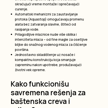
skraćujući vreme montaže i sprečavajući
curenje.
Automatski mehanizmi za zaustavljanje
protoka (Aquastop) omogućavaju promenu
alata bez zatvaranja slavine, štiteći od
rasipanja vode.
Prilagodljive mlaznice nude više oblika i
intenziteta mlaza – od fine magle za osetljive
biljke do snažnog vodenog mlaza za čišćenje
površina.
Jednostavno skladištenje uz nosače i
kompaktnu konstrukciju koja smanjuje
zapreminu nakon upotrebe, produžavajući
životni vek opreme.
Kako funkcionišu
savremena rešenja za
baštenska creva i