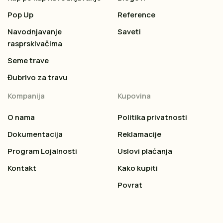
Pop Up
Reference
Navodnjavanje
Saveti
rasprskivačima
Seme trave
Đubrivo za travu
Kompanija
Kupovina
O nama
Politika privatnosti
Dokumentacija
Reklamacije
Program Lojalnosti
Uslovi plaćanja
Kontakt
Kako kupiti
Povrat