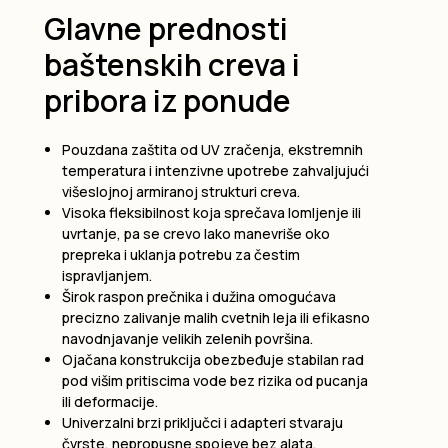
Glavne prednosti
baštenskih creva i
pribora iz ponude
Pouzdana zaštita od UV zračenja, ekstremnih
temperatura i intenzivne upotrebe zahvaljujući
višeslojnoj armiranoj strukturi creva.
Visoka fleksibilnost koja sprečava lomljenje ili
uvrtanje, pa se crevo lako manevriše oko
prepreka i uklanja potrebu za čestim
ispravljanjem.
Širok raspon prečnika i dužina omogućava
precizno zalivanje malih cvetnih leja ili efikasno
navodnjavanje velikih zelenih površina.
Ojačana konstrukcija obezbeđuje stabilan rad
pod višim pritiscima vode bez rizika od pucanja
ili deformacije.
Univerzalni brzi priključci i adapteri stvaraju
čvrste, nepropusne spojeve bez alata,