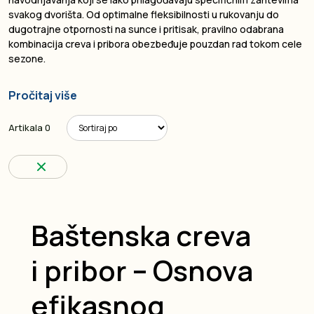
svakog dvorišta. Od optimalne fleksibilnosti u rukovanju do
dugotrajne otpornosti na sunce i pritisak, pravilno odabrana
kombinacija creva i pribora obezbeđuje pouzdan rad tokom cele
sezone.
Pročitaj više
Artikala
0
Baštenska creva
i pribor – Osnova
efikasnog