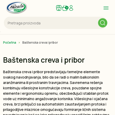
0
Početna
Baštenska creva i pribor
Baštenska creva i pribor
Baštenska creva i pribor predstavljaju temeljne elemente
svakog navodnjavanja, bilo da se radi o malim balkonskim
aranžmanima ili prostranim travnjacima. Savremena rešenja
kombinuju višeslojne konstrukcije creva, pouzdane spojne
elemente i ergonomsku opremu, obezbeđujući stabilan protok
vode uz minimalno angažovanje korisnika. Višeslojna i ojačana
creva, brzi priključci sa automatskim zaustavljanjem protoka i
prilagodljive mlaznice omogućavaju formiranje ličnih sistema
navodnjavanja koji se lako prilagođavaju specifičnim zahtevima