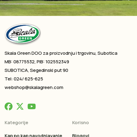
Skala Green DOO za proizvodnju i trgovinu, Subotica
MB: 08775532, PIB: 102552349
SUBOTICA, Segedinski put 90
Tel: 024/ 625-625
webshop@skalagreen.com
Kategorije
Korisno
Kap po kap navodnjavanje
Blogovi