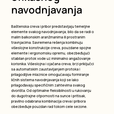
navodnjavanja
Baštenska creva i pribor predstavljaju temeljne
elemente svakog navodnjavanja, bilo da se radi o
malim balkonskim aranžmanima ili prostranim
travnjacima. Savremena rešenja kombinuju
višeslojne konstrukcije creva, pouzdane spojne
elemente i ergonomsku opremu, obezbeđujući
stabilan protok vode uz minimalno angažovanje
korisnika. Višeslojna i ojačana creva, brzi priključci
sa automatskim zaustavljanjem protoka i
prilagodljive mlaznice omogućavaju formiranje
ličnih sistema navodnjavanja koji se lako
prilagođavaju specifičnim zahtevima svakog
dvorišta. Od optimalne fleksibilnosti u rukovanju
do dugotrajne otpornosti na sunce i pritisak,
pravilno odabrana kombinacija creva i pribora
obezbeđuje pouzdan rad tokom cele sezone.