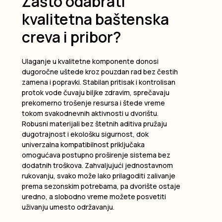
Zašto odabrati
kvalitetna baštenska
creva i pribor?
Ulaganje u kvalitetne komponente donosi
dugoročne uštede kroz pouzdan rad bez čestih
zamenа i popravki. Stabilan pritisak i kontrolisan
protok vode čuvaju biljke zdravim, sprečavaju
prekomerno trošenje resursa i štede vreme
tokom svakodnevnih aktivnosti u dvorištu.
Robusni materijali bez štetnih aditiva pružaju
dugotrajnost i ekološku sigurnost, dok
univerzalna kompatibilnost priključaka
omogućava postupno proširenje sistema bez
dodatnih troškova. Zahvaljujući jednostavnom
rukovanju, svako može lako prilagoditi zalivanje
prema sezonskim potrebama, pa dvorište ostaje
uredno, a slobodno vreme možete posvetiti
uživanju umesto održavanju.