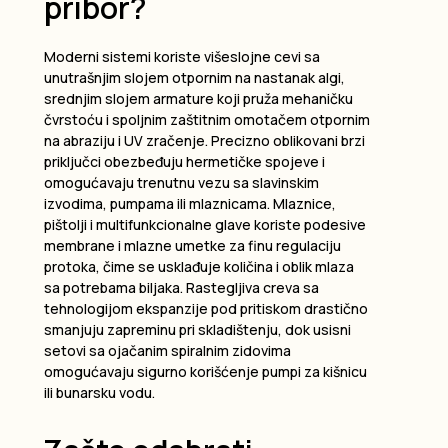
pribor?
Moderni sistemi koriste višeslojne cevi sa
unutrašnjim slojem otpornim na nastanak algi,
srednjim slojem armature koji pruža mehaničku
čvrstoću i spoljnim zaštitnim omotačem otpornim
na abraziju i UV zračenje. Precizno oblikovani brzi
priključci obezbeđuju hermetičke spojeve i
omogućavaju trenutnu vezu sa slavinskim
izvodima, pumpama ili mlaznicama. Mlaznice,
pištolji i multifunkcionalne glave koriste podesive
membrane i mlazne umetke za finu regulaciju
protoka, čime se usklađuje količina i oblik mlaza
sa potrebama biljaka. Rastegljiva creva sa
tehnologijom ekspanzije pod pritiskom drastično
smanjuju zapreminu pri skladištenju, dok usisni
setovi sa ojačanim spiralnim zidovima
omogućavaju sigurno korišćenje pumpi za kišnicu
ili bunarsku vodu.