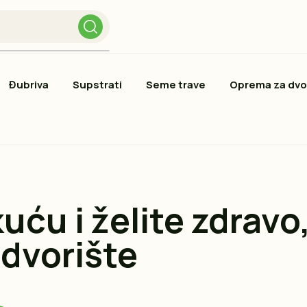
Đubriva
Supstrati
Seme trave
Oprema za dvo
uću i želite zdravo
 dvorište