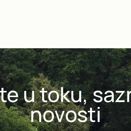
te u toku, saz
novosti