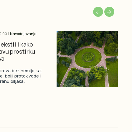
|
0:00
Navodnjavanje
2026
ekstil i kako
Aut
avu prostirku
za 
va
Pove
upra
korova bez hemije, uz
proš
e, bolji protok vode i
doda
anu biljaka.