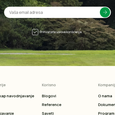
Prihvatate uslove korišćenja.
ije
Korisno
Kompani
kap navodnjavanje
Blogovi
O nama
Reference
Dokumen
javanje
Saveti
Program 