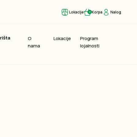
Lokacije
Korpa
Nalog
0
rišta
O
Lokacije
Program
nama
lojalnosti
,