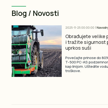
Blog / Novosti
|
2025-11-25 00:00:00
Navodn
Obrađujete velike 
i tražite sigurnost
uprkos suši
Povećajte prinose do 80% 
T-500 PC-AS podzemnom
kap linijom. Uštedite vodu,
troškove.