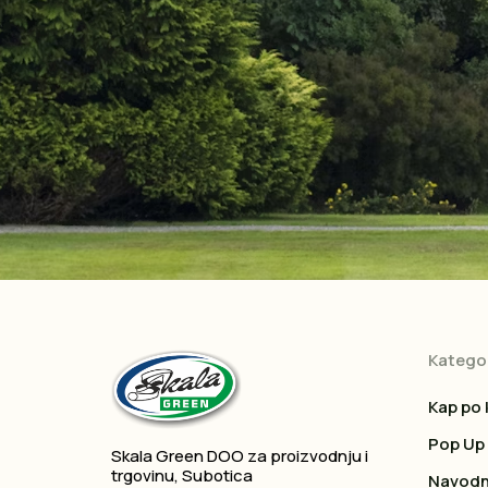
Kategor
Kap po 
Pop Up
Skala Green DOO za proizvodnju i
trgovinu, Subotica
Navodn