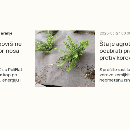
javanje
2026-03-24 00:0
površine
Šta je agrot
 prinosa
odabrati pr
protiv koro
sa PoliFlat
Sprečite rast 
 kap po
zdravo zemljišt
 energiju i
neometanu ishr