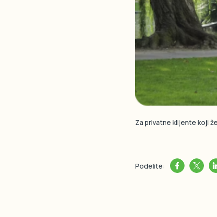
Za privatne klijente koji ž
Podelite: